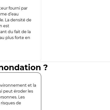
teur fourni par
lume d’eau
e. La densité de
n est
ant du fait de la
u plus forte en
inondation ?
environnement et la
ui peut éroder les
ersonnes. Les
 risques de