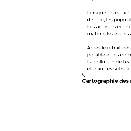
Lorsque les eaux r
dépérir, les popula
Les activités écon
matérielles et des a
Après le retrait d
potable et les do
La pollution de l'
et d'autres substanc
Cartographie des