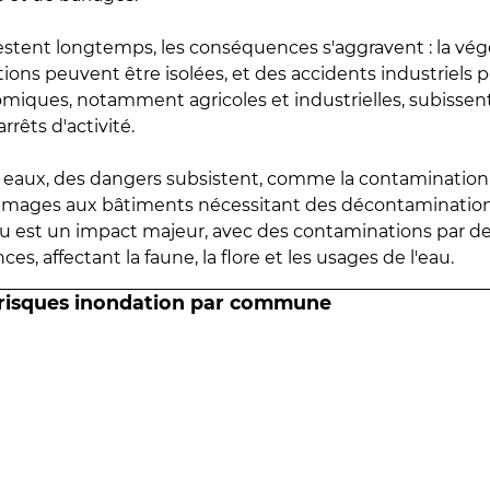
estent longtemps, les conséquences s'aggravent : la vé
tions peuvent être isolées, et des accidents industriels 
omiques, notamment agricoles et industrielles, subissen
rrêts d'activité.
es eaux, des dangers subsistent, comme la contamination
mmages aux bâtiments nécessitant des décontaminations
eau est un impact majeur, avec des contaminations par d
es, affectant la faune, la flore et les usages de l'eau.
 risques inondation par commune