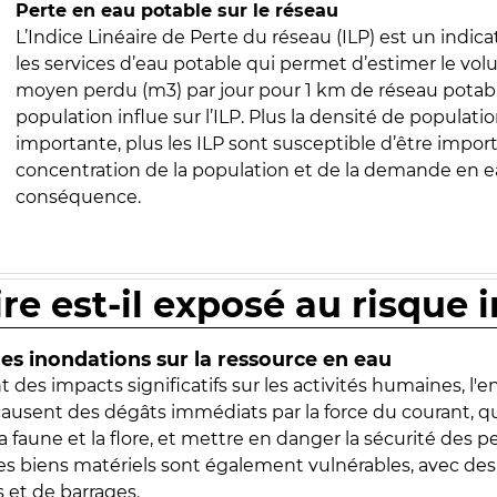
Perte en eau potable sur le réseau
L’Indice Linéaire de Perte du réseau (ILP) est un indica
les services d’eau potable qui permet d’estimer le vo
moyen perdu (m3) par jour pour 1 km de réseau potabl
population influe sur l’ILP. Plus la densité de populatio
importante, plus les ILP sont susceptible d’être import
concentration de la population et de la demande en ea
conséquence.
ire est-il exposé au risque 
s inondations sur la ressource en eau
 des impacts significatifs sur les activités humaines, l'
 causent des dégâts immédiats par la force du courant, q
 faune et la flore, et mettre en danger la sécurité des p
 les biens matériels sont également vulnérables, avec des
 et de barrages.