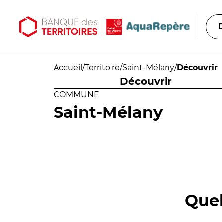
Aller au contenu principal
Aller au menu principal
Accueil
/
Territoire
/
Saint-Mélany
/
Découvrir
Découvrir
COMMUNE
Saint-Mélany
Quel