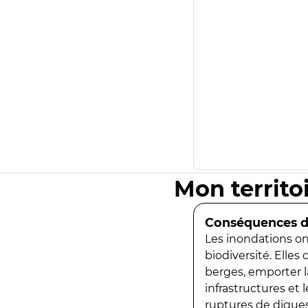
Mon territo
Conséquences de
Les inondations ont
biodiversité. Elles
berges, emporter la
infrastructures et
ruptures de digues