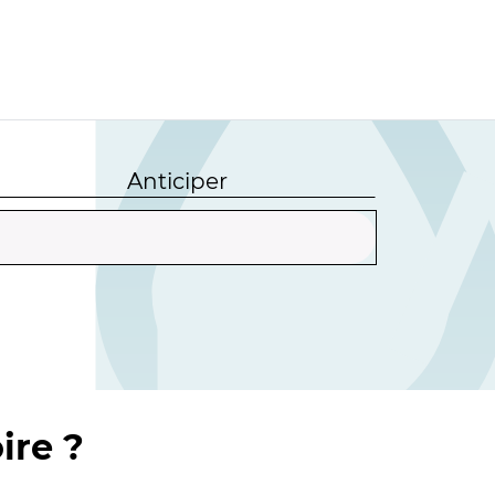
Anticiper
ire ?