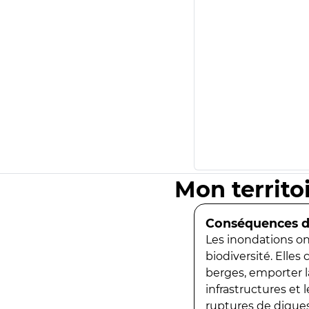
Mon territo
Conséquences de
Les inondations ont
biodiversité. Elles
berges, emporter la
infrastructures et
ruptures de digues