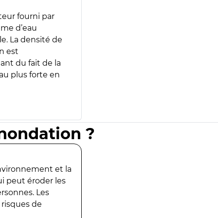
teur fourni par
lume d’eau
e. La densité de
n est
ant du fait de la
u plus forte en
inondation ?
environnement et la
ui peut éroder les
ersonnes. Les
 risques de