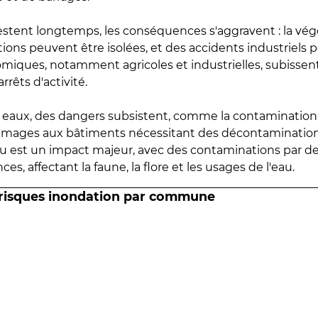
estent longtemps, les conséquences s'aggravent : la vé
tions peuvent être isolées, et des accidents industriels 
omiques, notamment agricoles et industrielles, subissen
rrêts d'activité.
es eaux, des dangers subsistent, comme la contamination
mmages aux bâtiments nécessitant des décontaminations
eau est un impact majeur, avec des contaminations par d
es, affectant la faune, la flore et les usages de l'eau.
 risques inondation par commune