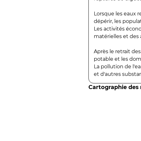
Lorsque les eaux r
dépérir, les popula
Les activités écon
matérielles et des a
Après le retrait d
potable et les do
La pollution de l'
et d'autres substanc
Cartographie des