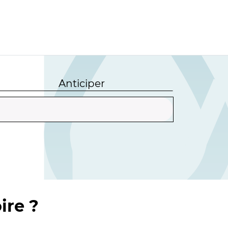
Anticiper
ire ?