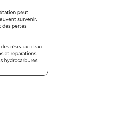
gétation peut
peuvent survenir.
t des pertes
 des réseaux d'eau
 et réparations.
es hydrocarbures