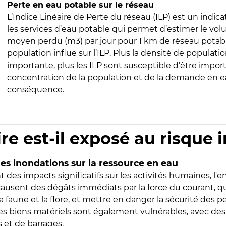
Perte en eau potable sur le réseau
L’Indice Linéaire de Perte du réseau (ILP) est un indica
les services d’eau potable qui permet d’estimer le vo
moyen perdu (m3) par jour pour 1 km de réseau potabl
population influe sur l’ILP. Plus la densité de populatio
importante, plus les ILP sont susceptible d’être import
concentration de la population et de la demande en ea
conséquence.
ire est-il exposé au risque 
s inondations sur la ressource en eau
 des impacts significatifs sur les activités humaines, l'
 causent des dégâts immédiats par la force du courant, q
 faune et la flore, et mettre en danger la sécurité des p
 les biens matériels sont également vulnérables, avec des
 et de barrages.