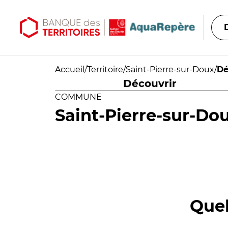
Aller au contenu principal
Aller au menu principal
Accueil
/
Territoire
/
Saint-Pierre-sur-Doux
/
Dé
Découvrir
COMMUNE
Saint-Pierre-sur-Do
Quel