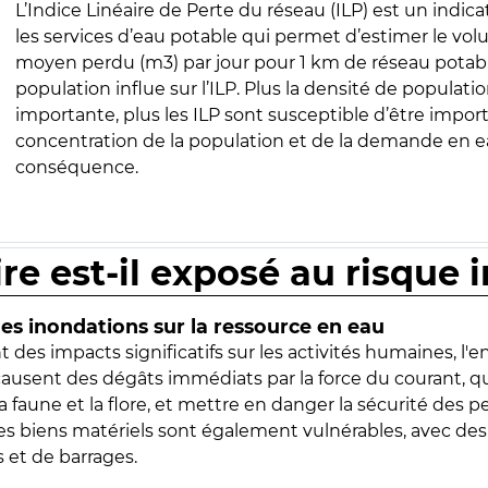
L’Indice Linéaire de Perte du réseau (ILP) est un indica
les services d’eau potable qui permet d’estimer le vo
moyen perdu (m3) par jour pour 1 km de réseau potabl
population influe sur l’ILP. Plus la densité de populatio
importante, plus les ILP sont susceptible d’être import
concentration de la population et de la demande en ea
conséquence.
ire est-il exposé au risque 
s inondations sur la ressource en eau
 des impacts significatifs sur les activités humaines, l'
 causent des dégâts immédiats par la force du courant, q
 faune et la flore, et mettre en danger la sécurité des p
 les biens matériels sont également vulnérables, avec des
 et de barrages.