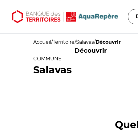
Aller au contenu principal
Aller au menu principal
Accueil
/
Territoire
/
Salavas
/
Découvrir
Découvrir
COMMUNE
Salavas
Quel