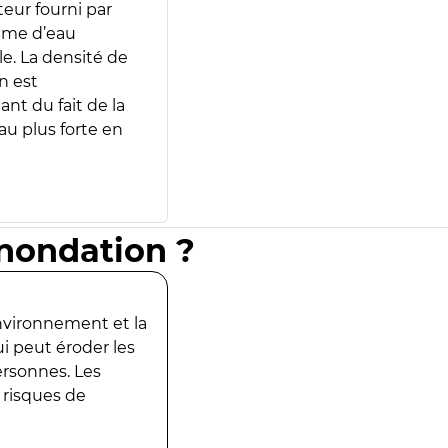
teur fourni par
lume d’eau
e. La densité de
n est
ant du fait de la
u plus forte en
inondation ?
environnement et la
ui peut éroder les
ersonnes. Les
 risques de