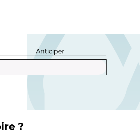
Anticiper
ire ?