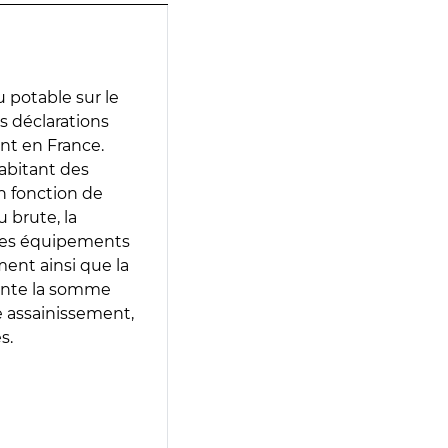
 potable sur le
es déclarations
ent en France.
abitant des
en fonction de
 brute, la
 les équipements
ment ainsi que la
sente la somme
e assainissement,
s.