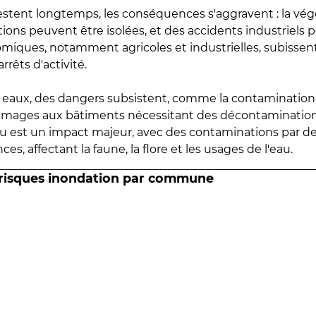
estent longtemps, les conséquences s'aggravent : la vé
tions peuvent être isolées, et des accidents industriels 
omiques, notamment agricoles et industrielles, subissen
rrêts d'activité.
es eaux, des dangers subsistent, comme la contamination
mmages aux bâtiments nécessitant des décontaminations
eau est un impact majeur, avec des contaminations par d
es, affectant la faune, la flore et les usages de l'eau.
 risques inondation par commune