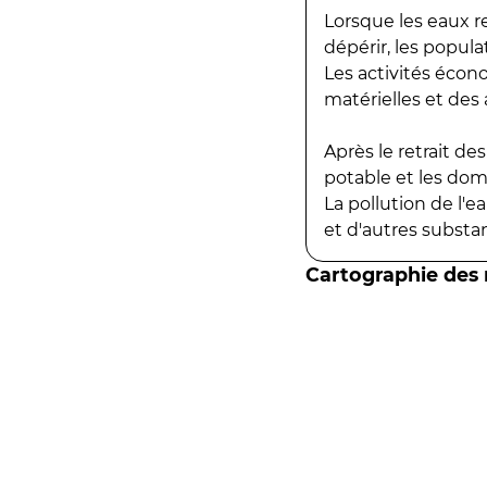
Lorsque les eaux r
dépérir, les popula
Les activités écon
matérielles et des a
Après le retrait d
potable et les do
La pollution de l'
et d'autres substanc
Cartographie des