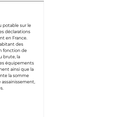
 potable sur le
des déclarations
ent en France.
abitant des
en fonction de
 brute, la
 les équipements
ment ainsi que la
sente la somme
e assainissement,
s.