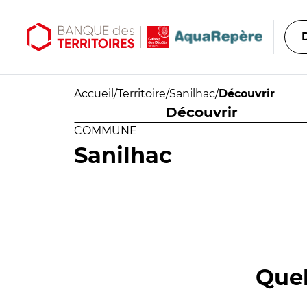
Aller au contenu principal
Aller au menu principal
Accueil
/
Territoire
/
Sanilhac
/
Découvrir
Découvrir
COMMUNE
Sanilhac
Quel