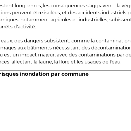
estent longtemps, les conséquences s'aggravent : la vé
tions peuvent être isolées, et des accidents industriels 
omiques, notamment agricoles et industrielles, subissen
rrêts d'activité.
es eaux, des dangers subsistent, comme la contamination
mmages aux bâtiments nécessitant des décontaminations
eau est un impact majeur, avec des contaminations par d
es, affectant la faune, la flore et les usages de l'eau.
 risques inondation par commune