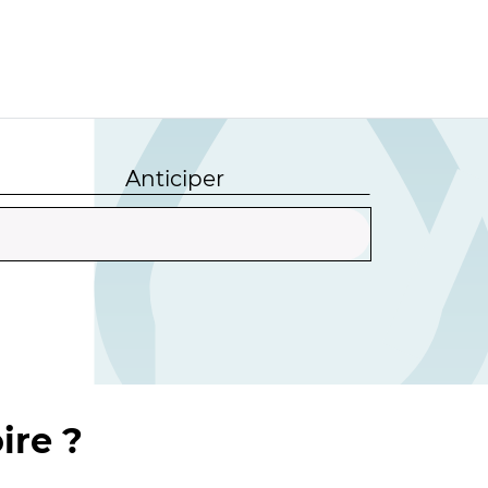
Anticiper
ire ?