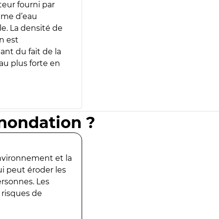
teur fourni par
lume d’eau
e. La densité de
n est
ant du fait de la
u plus forte en
inondation ?
environnement et la
ui peut éroder les
ersonnes. Les
 risques de