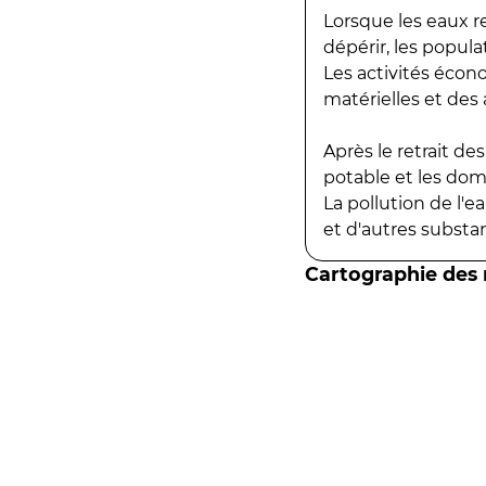
Lorsque les eaux r
dépérir, les popula
Les activités écon
matérielles et des a
Après le retrait d
potable et les do
La pollution de l'
et d'autres substanc
Cartographie des