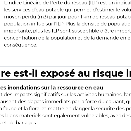
L’Indice Linéaire de Perte du réseau (ILP) est un indica
les services d’eau potable qui permet d’estimer le vo
moyen perdu (m3) par jour pour 1 km de réseau potabl
population influe sur l’ILP. Plus la densité de populatio
importante, plus les ILP sont susceptible d’être import
concentration de la population et de la demande en ea
conséquence.
ire est-il exposé au risque 
s inondations sur la ressource en eau
 des impacts significatifs sur les activités humaines, l'
 causent des dégâts immédiats par la force du courant, q
 faune et la flore, et mettre en danger la sécurité des p
 les biens matériels sont également vulnérables, avec des
 et de barrages.