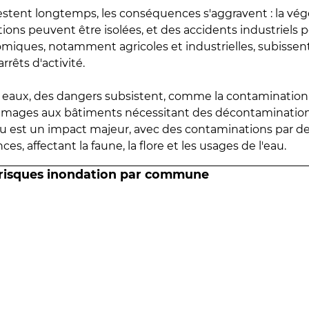
estent longtemps, les conséquences s'aggravent : la vé
tions peuvent être isolées, et des accidents industriels 
omiques, notamment agricoles et industrielles, subissen
rrêts d'activité.
es eaux, des dangers subsistent, comme la contamination
mmages aux bâtiments nécessitant des décontaminations
eau est un impact majeur, avec des contaminations par d
es, affectant la faune, la flore et les usages de l'eau.
 risques inondation par commune