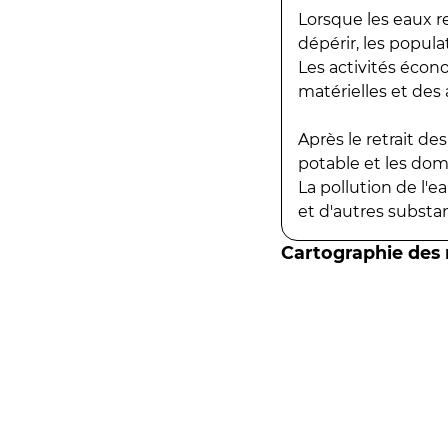
Lorsque les eaux r
dépérir, les popula
Les activités écon
matérielles et des a
Après le retrait d
potable et les do
La pollution de l'
et d'autres substanc
Cartographie des