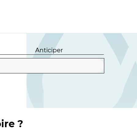
Anticiper
ire ?