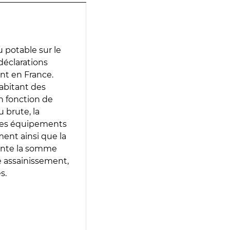
 potable sur le
 déclarations
ent en France.
abitant des
en fonction de
 brute, la
 les équipements
ment ainsi que la
sente la somme
e assainissement,
s.