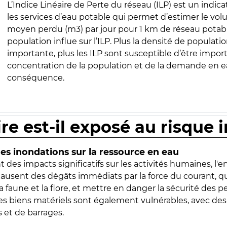
L’Indice Linéaire de Perte du réseau (ILP) est un indica
les services d’eau potable qui permet d’estimer le vo
moyen perdu (m3) par jour pour 1 km de réseau potabl
population influe sur l’ILP. Plus la densité de populatio
importante, plus les ILP sont susceptible d’être import
concentration de la population et de la demande en ea
conséquence.
ire est-il exposé au risque 
s inondations sur la ressource en eau
 des impacts significatifs sur les activités humaines, l'
 causent des dégâts immédiats par la force du courant, q
 faune et la flore, et mettre en danger la sécurité des p
 les biens matériels sont également vulnérables, avec des
 et de barrages.