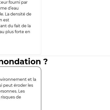
teur fourni par
lume d’eau
e. La densité de
n est
ant du fait de la
u plus forte en
inondation ?
environnement et la
ui peut éroder les
ersonnes. Les
 risques de