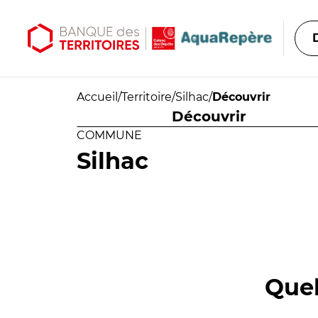
Aller au contenu principal
Aller au menu principal
Accueil
/
Territoire
/
Silhac
/
Découvrir
Découvrir
COMMUNE
Silhac
Quel