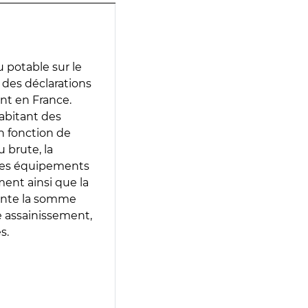
 potable sur le
r des déclarations
ent en France.
abitant des
en fonction de
 brute, la
 les équipements
ment ainsi que la
sente la somme
e assainissement,
s.