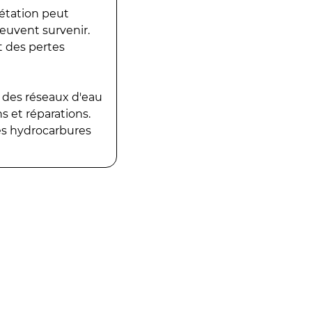
gétation peut
peuvent survenir.
t des pertes
 des réseaux d'eau
 et réparations.
es hydrocarbures