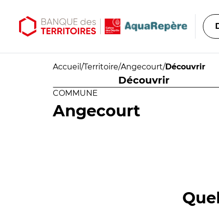
Aller au contenu principal
Aller au menu principal
Accueil
/
Territoire
/
Angecourt
/
Découvrir
Découvrir
COMMUNE
Angecourt
Quel