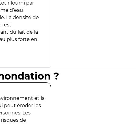
teur fourni par
lume d’eau
e. La densité de
n est
ant du fait de la
u plus forte en
inondation ?
environnement et la
ui peut éroder les
ersonnes. Les
 risques de