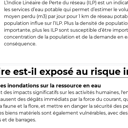
L’Indice Linéaire de Perte du réseau (ILP) est un indica
les services d’eau potable qui permet d’estimer le vo
moyen perdu (m3) par jour pour 1 km de réseau potabl
population influe sur l’ILP. Plus la densité de populatio
importante, plus les ILP sont susceptible d’être import
concentration de la population et de la demande en ea
conséquence.
ire est-il exposé au risque 
s inondations sur la ressource en eau
 des impacts significatifs sur les activités humaines, l'
 causent des dégâts immédiats par la force du courant, q
 faune et la flore, et mettre en danger la sécurité des p
 les biens matériels sont également vulnérables, avec des
 et de barrages.