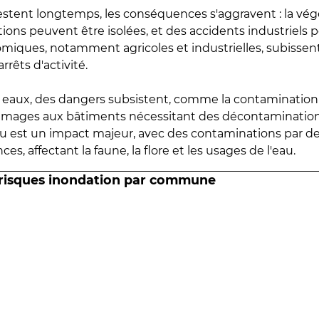
estent longtemps, les conséquences s'aggravent : la vé
tions peuvent être isolées, et des accidents industriels 
omiques, notamment agricoles et industrielles, subissen
rrêts d'activité.
es eaux, des dangers subsistent, comme la contamination
mmages aux bâtiments nécessitant des décontaminations
eau est un impact majeur, avec des contaminations par d
es, affectant la faune, la flore et les usages de l'eau.
 risques inondation par commune