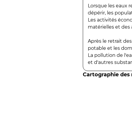
Lorsque les eaux r
dépérir, les popula
Les activités écon
matérielles et des a
Après le retrait d
potable et les do
La pollution de l'
et d'autres substanc
Cartographie des