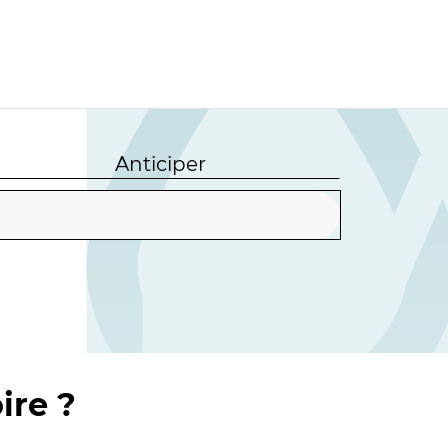
Anticiper
ire ?