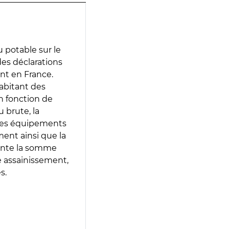
 potable sur le
des déclarations
ent en France.
abitant des
en fonction de
 brute, la
 les équipements
ment ainsi que la
sente la somme
e assainissement,
s.