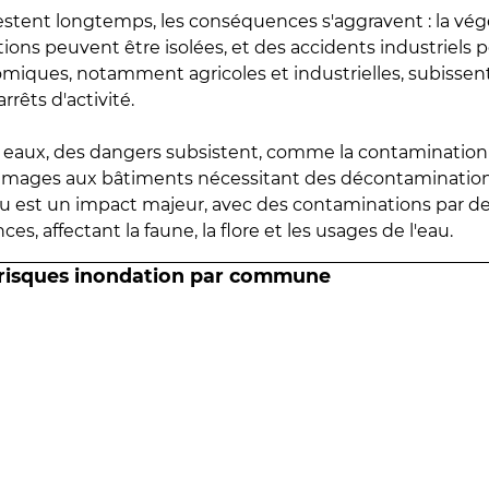
estent longtemps, les conséquences s'aggravent : la vé
tions peuvent être isolées, et des accidents industriels 
omiques, notamment agricoles et industrielles, subissen
rrêts d'activité.
es eaux, des dangers subsistent, comme la contamination
mmages aux bâtiments nécessitant des décontaminations
eau est un impact majeur, avec des contaminations par d
es, affectant la faune, la flore et les usages de l'eau.
 risques inondation par commune