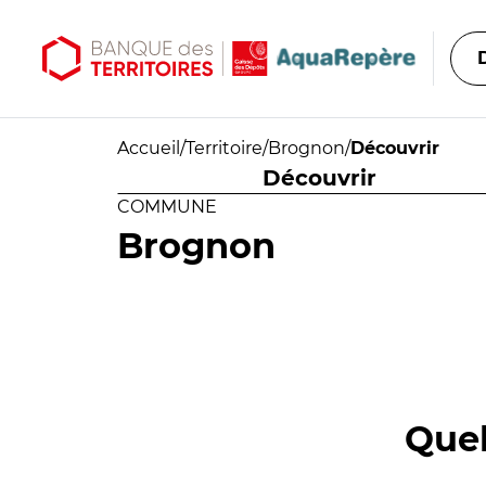
Aller au contenu principal
Aller au menu principal
Accueil
/
Territoire
/
Brognon
/
Découvrir
Découvrir
COMMUNE
Brognon
Quel