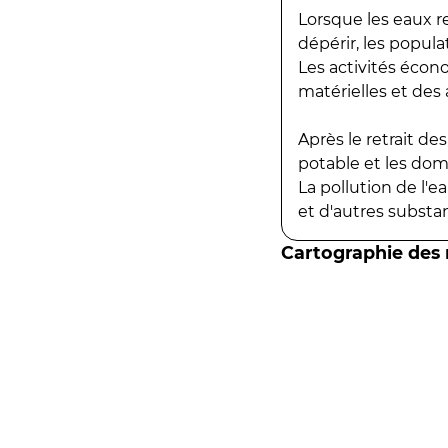
Lorsque les eaux r
dépérir, les popula
Les activités écon
matérielles et des a
Après le retrait d
potable et les do
La pollution de l'
et d'autres substanc
Cartographie des