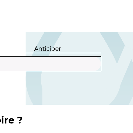
Anticiper
ire ?