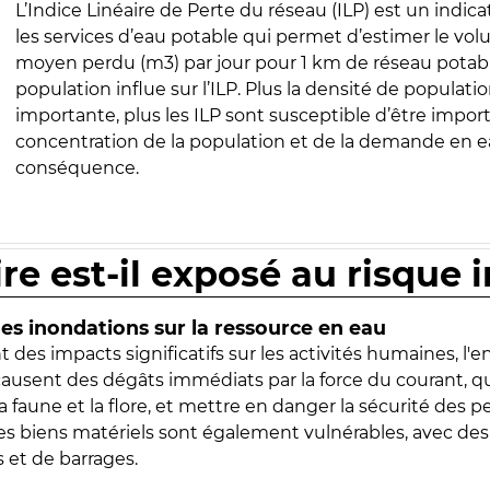
L’Indice Linéaire de Perte du réseau (ILP) est un indica
les services d’eau potable qui permet d’estimer le vo
moyen perdu (m3) par jour pour 1 km de réseau potabl
population influe sur l’ILP. Plus la densité de populatio
importante, plus les ILP sont susceptible d’être import
concentration de la population et de la demande en ea
conséquence.
ire est-il exposé au risque 
s inondations sur la ressource en eau
 des impacts significatifs sur les activités humaines, l'
 causent des dégâts immédiats par la force du courant, q
 faune et la flore, et mettre en danger la sécurité des p
 les biens matériels sont également vulnérables, avec des
 et de barrages.