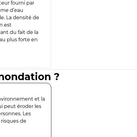
teur fourni par
lume d’eau
e. La densité de
n est
ant du fait de la
u plus forte en
inondation ?
environnement et la
ui peut éroder les
ersonnes. Les
 risques de