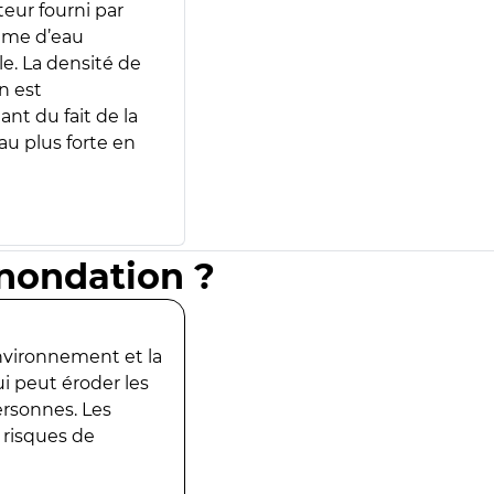
teur fourni par
lume d’eau
e. La densité de
n est
ant du fait de la
u plus forte en
inondation ?
environnement et la
ui peut éroder les
ersonnes. Les
 risques de