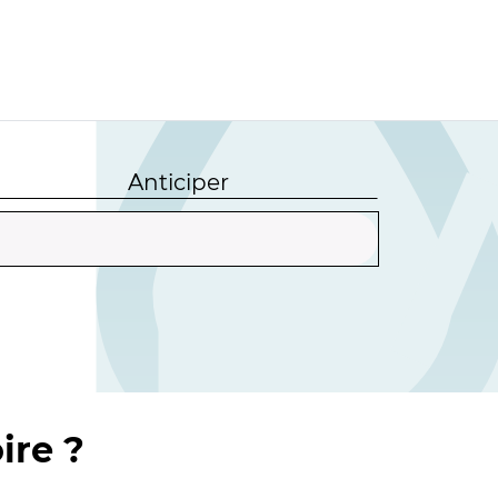
Anticiper
ire ?