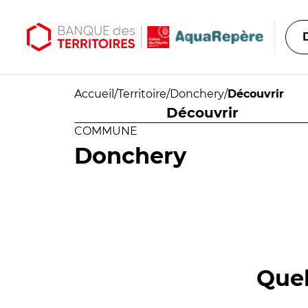
Aller au contenu principal
Aller au menu principal
Accueil
/
Territoire
/
Donchery
/
Découvrir
Découvrir
COMMUNE
Donchery
Quel