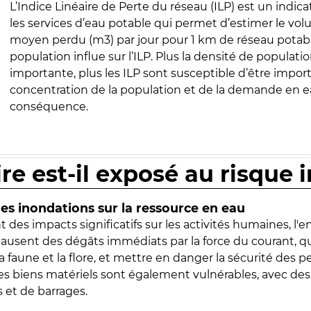
L’Indice Linéaire de Perte du réseau (ILP) est un indica
les services d’eau potable qui permet d’estimer le vo
moyen perdu (m3) par jour pour 1 km de réseau potabl
population influe sur l’ILP. Plus la densité de populatio
importante, plus les ILP sont susceptible d’être import
concentration de la population et de la demande en ea
conséquence.
ire est-il exposé au risque 
s inondations sur la ressource en eau
 des impacts significatifs sur les activités humaines, l'
 causent des dégâts immédiats par la force du courant, q
 faune et la flore, et mettre en danger la sécurité des p
 les biens matériels sont également vulnérables, avec des
 et de barrages.