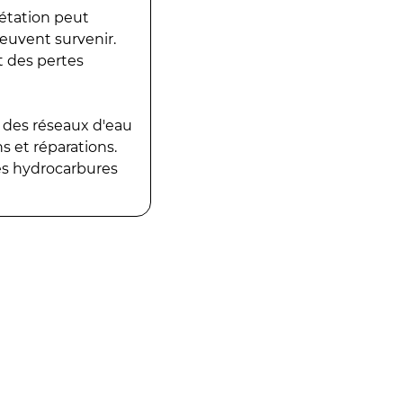
gétation peut
peuvent survenir.
t des pertes
 des réseaux d'eau
 et réparations.
es hydrocarbures