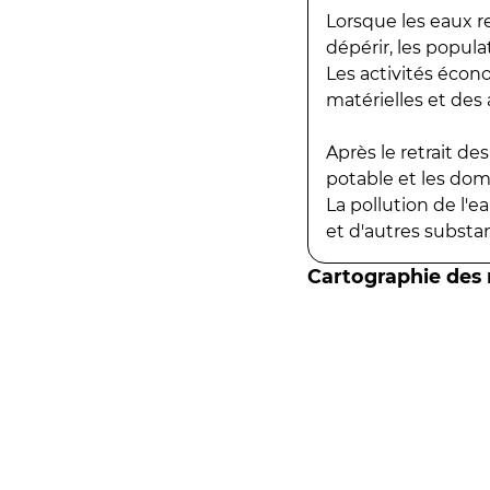
Lorsque les eaux r
dépérir, les popula
Les activités écon
matérielles et des a
Après le retrait d
potable et les do
La pollution de l'
et d'autres substanc
Cartographie des