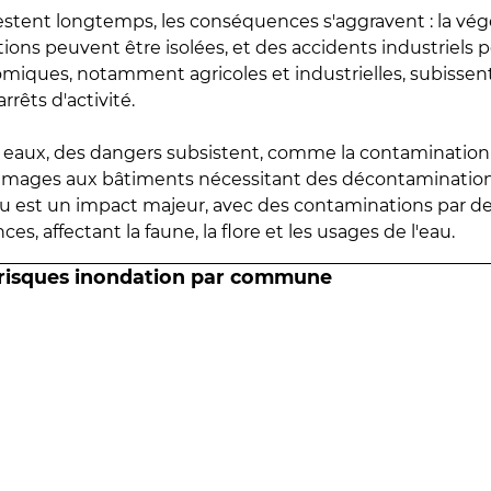
estent longtemps, les conséquences s'aggravent : la vé
tions peuvent être isolées, et des accidents industriels 
omiques, notamment agricoles et industrielles, subissen
rrêts d'activité.
es eaux, des dangers subsistent, comme la contamination
mmages aux bâtiments nécessitant des décontaminations
eau est un impact majeur, avec des contaminations par d
es, affectant la faune, la flore et les usages de l'eau.
 risques inondation par commune