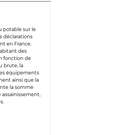
 potable sur le
es déclarations
ent en France.
abitant des
en fonction de
 brute, la
 les équipements
ment ainsi que la
sente la somme
e assainissement,
s.