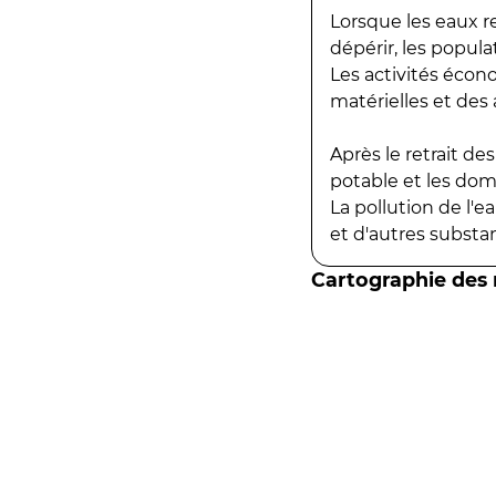
Lorsque les eaux r
dépérir, les popula
Les activités écon
matérielles et des a
Après le retrait d
potable et les do
La pollution de l'
et d'autres substanc
Cartographie des