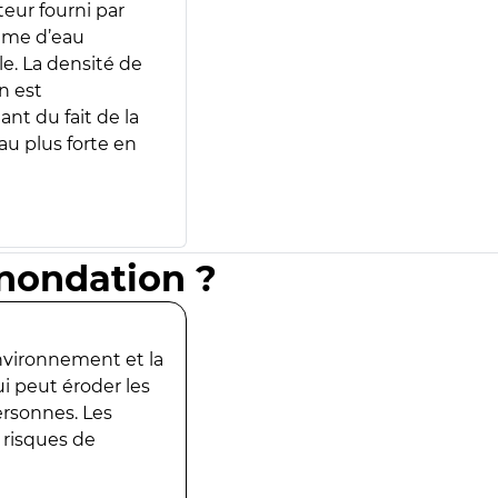
teur fourni par
lume d’eau
e. La densité de
n est
ant du fait de la
u plus forte en
inondation ?
environnement et la
ui peut éroder les
ersonnes. Les
 risques de