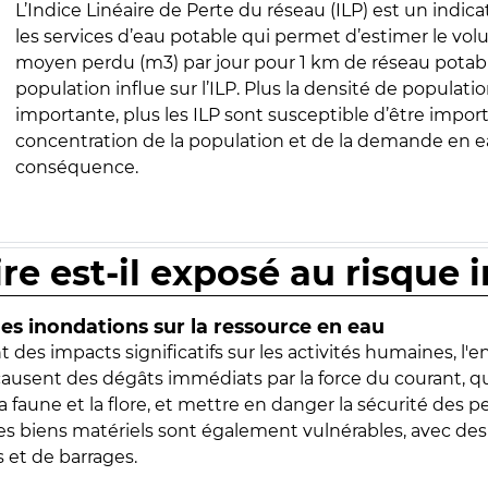
L’Indice Linéaire de Perte du réseau (ILP) est un indica
les services d’eau potable qui permet d’estimer le vo
moyen perdu (m3) par jour pour 1 km de réseau potabl
population influe sur l’ILP. Plus la densité de populatio
importante, plus les ILP sont susceptible d’être import
concentration de la population et de la demande en ea
conséquence.
ire est-il exposé au risque 
s inondations sur la ressource en eau
 des impacts significatifs sur les activités humaines, l'
 causent des dégâts immédiats par la force du courant, q
 faune et la flore, et mettre en danger la sécurité des p
 les biens matériels sont également vulnérables, avec des
 et de barrages.