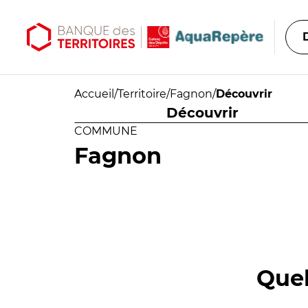
Aller au contenu principal
Aller au menu principal
Accueil
/
Territoire
/
Fagnon
/
Découvrir
Découvrir
COMMUNE
Fagnon
Quel