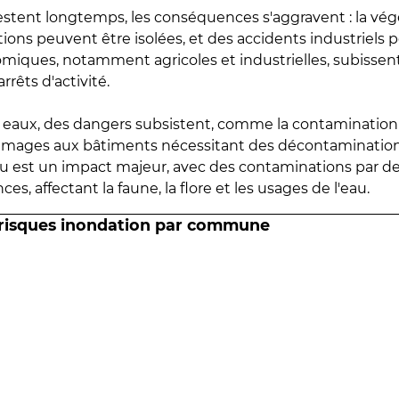
estent longtemps, les conséquences s'aggravent : la vé
tions peuvent être isolées, et des accidents industriels 
omiques, notamment agricoles et industrielles, subissen
rrêts d'activité.
es eaux, des dangers subsistent, comme la contamination
mmages aux bâtiments nécessitant des décontaminations
eau est un impact majeur, avec des contaminations par d
es, affectant la faune, la flore et les usages de l'eau.
 risques inondation par commune