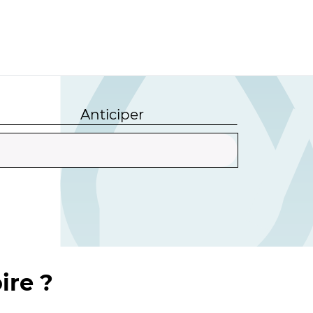
Anticiper
ire ?