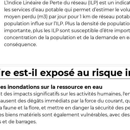
L’Indice Linéaire de Perte du réseau (ILP) est un indica
les services d’eau potable qui permet d’estimer le vo
moyen perdu (m3) par jour pour 1 km de réseau potabl
population influe sur l’ILP. Plus la densité de populatio
importante, plus les ILP sont susceptible d’être import
concentration de la population et de la demande en ea
conséquence.
ire est-il exposé au risque 
s inondations sur la ressource en eau
 des impacts significatifs sur les activités humaines, l'
 causent des dégâts immédiats par la force du courant, q
 faune et la flore, et mettre en danger la sécurité des p
 les biens matériels sont également vulnérables, avec des
 et de barrages.