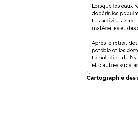
Lorsque les eaux r
dépérir, les popula
Les activités écon
matérielles et des a
Après le retrait d
potable et les do
La pollution de l'
et d'autres substanc
Cartographie des