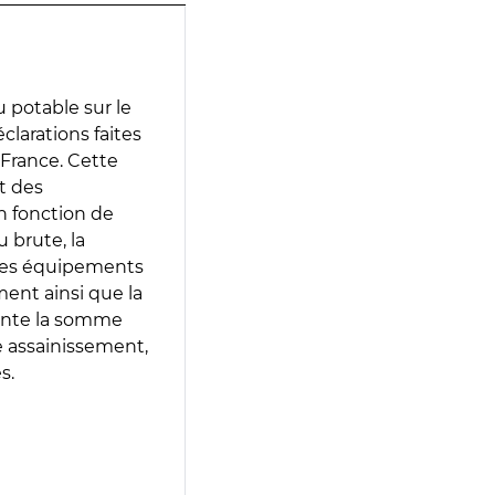
 potable sur le
éclarations faites
 France. Cette
t des
en fonction de
 brute, la
 les équipements
ment ainsi que la
sente la somme
e assainissement,
s.