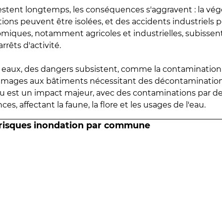
estent longtemps, les conséquences s'aggravent : la vé
tions peuvent être isolées, et des accidents industriels 
omiques, notamment agricoles et industrielles, subissen
rrêts d'activité.
es eaux, des dangers subsistent, comme la contamination
mmages aux bâtiments nécessitant des décontaminations
eau est un impact majeur, avec des contaminations par d
es, affectant la faune, la flore et les usages de l'eau.
 risques inondation par commune