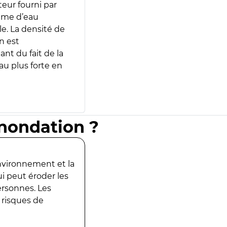
teur fourni par
lume d’eau
e. La densité de
n est
ant du fait de la
u plus forte en
inondation ?
environnement et la
ui peut éroder les
ersonnes. Les
 risques de