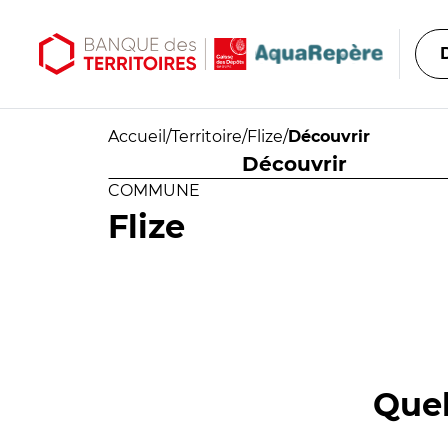
Aller au contenu principal
Aller au menu principal
Accueil
/
Territoire
/
Flize
/
Découvrir
Découvrir
COMMUNE
Flize
Quel