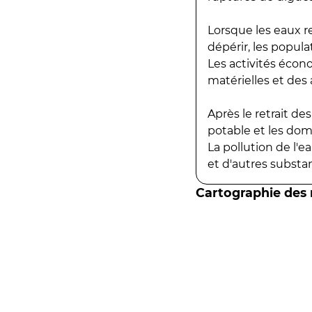
Lorsque les eaux r
dépérir, les popula
Les activités écon
matérielles et des a
Après le retrait d
potable et les do
La pollution de l'
et d'autres substanc
Cartographie des