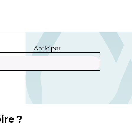
Anticiper
ire ?