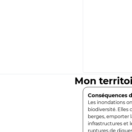
Mon territo
Conséquences de
Les inondations ont
biodiversité. Elles
berges, emporter la
infrastructures et
ruptures de digues