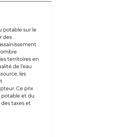
 potable sur le
ir des
d’assainissement
 nombre
es territoires en
lité de l’eau
source, les
t
epteur. Ce prix
 potable et du
 des taxes et