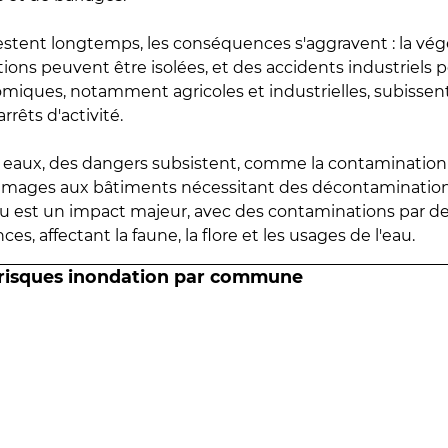
estent longtemps, les conséquences s'aggravent : la vé
tions peuvent être isolées, et des accidents industriels 
omiques, notamment agricoles et industrielles, subissen
rrêts d'activité.
es eaux, des dangers subsistent, comme la contamination
mmages aux bâtiments nécessitant des décontaminations
eau est un impact majeur, avec des contaminations par d
es, affectant la faune, la flore et les usages de l'eau.
 risques inondation par commune