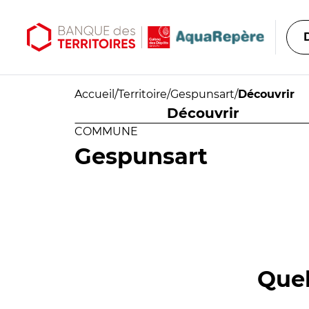
Aller au contenu principal
Aller au menu principal
Accueil
/
Territoire
/
Gespunsart
/
Découvrir
Découvrir
COMMUNE
Gespunsart
Quel