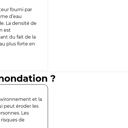
teur fourni par
lume d’eau
e. La densité de
n est
ant du fait de la
u plus forte en
inondation ?
environnement et la
ui peut éroder les
ersonnes. Les
 risques de