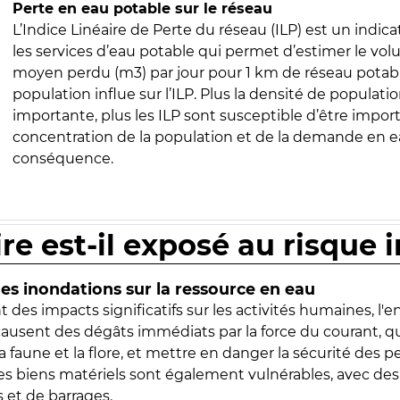
Perte en eau potable sur le réseau
L’Indice Linéaire de Perte du réseau (ILP) est un indica
les services d’eau potable qui permet d’estimer le vo
moyen perdu (m3) par jour pour 1 km de réseau potabl
population influe sur l’ILP. Plus la densité de populatio
importante, plus les ILP sont susceptible d’être import
concentration de la population et de la demande en ea
conséquence.
ire est-il exposé au risque 
s inondations sur la ressource en eau
 des impacts significatifs sur les activités humaines, l'
 causent des dégâts immédiats par la force du courant, q
 faune et la flore, et mettre en danger la sécurité des p
 les biens matériels sont également vulnérables, avec des
 et de barrages.