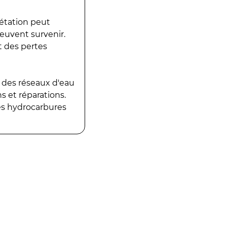
gétation peut
peuvent survenir.
t des pertes
 des réseaux d'eau
 et réparations.
es hydrocarbures