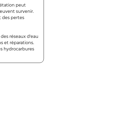
gétation peut
peuvent survenir.
t des pertes
 des réseaux d'eau
 et réparations.
es hydrocarbures