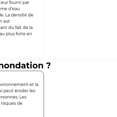
teur fourni par
lume d’eau
e. La densité de
n est
ant du fait de la
u plus forte en
inondation ?
environnement et la
ui peut éroder les
ersonnes. Les
 risques de