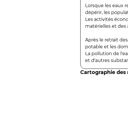
Lorsque les eaux r
dépérir, les popula
Les activités écon
matérielles et des a
Après le retrait d
potable et les do
La pollution de l'
et d'autres substanc
Cartographie des