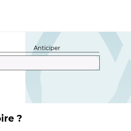
Anticiper
ire ?