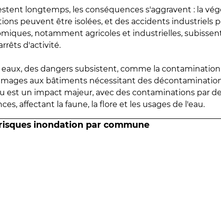
estent longtemps, les conséquences s'aggravent : la vé
tions peuvent être isolées, et des accidents industriels 
omiques, notamment agricoles et industrielles, subissen
rrêts d'activité.
es eaux, des dangers subsistent, comme la contamination
mmages aux bâtiments nécessitant des décontaminations
eau est un impact majeur, avec des contaminations par d
es, affectant la faune, la flore et les usages de l'eau.
 risques inondation par commune