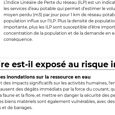
L’Indice Linéaire de Perte du réseau (ILP) est un indica
les services d’eau potable qui permet d’estimer le vo
moyen perdu (m3) par jour pour 1 km de réseau potabl
population influe sur l’ILP. Plus la densité de populatio
importante, plus les ILP sont susceptible d’être import
concentration de la population et de la demande en ea
conséquence.
ire est-il exposé au risque 
s inondations sur la ressource en eau
 des impacts significatifs sur les activités humaines, l'
 causent des dégâts immédiats par la force du courant, q
 faune et la flore, et mettre en danger la sécurité des p
 les biens matériels sont également vulnérables, avec des
 et de barrages.