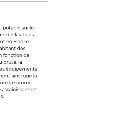
 potable sur le
des déclarations
ent en France.
abitant des
en fonction de
 brute, la
 les équipements
ment ainsi que la
sente la somme
e assainissement,
s.