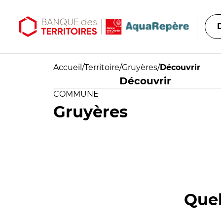
Aller au contenu principal
Aller au menu principal
Accueil
/
Territoire
/
Gruyères
/
Découvrir
Découvrir
COMMUNE
Gruyères
Quel