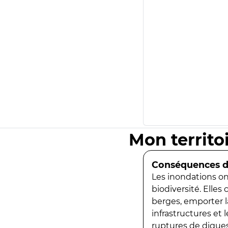
Mon territo
Conséquences de
Les inondations ont
biodiversité. Elles
berges, emporter la
infrastructures et
ruptures de digues