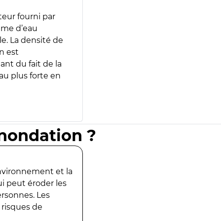
teur fourni par
lume d’eau
e. La densité de
n est
ant du fait de la
u plus forte en
inondation ?
environnement et la
ui peut éroder les
ersonnes. Les
 risques de