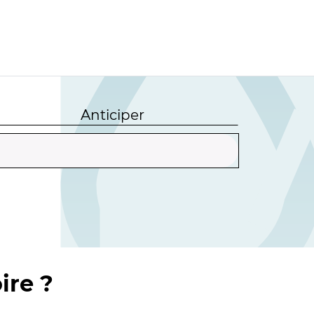
Anticiper
ire ?