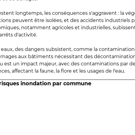
estent longtemps, les conséquences s'aggravent : la vé
tions peuvent être isolées, et des accidents industriels 
omiques, notamment agricoles et industrielles, subissen
rrêts d'activité.
es eaux, des dangers subsistent, comme la contamination
mmages aux bâtiments nécessitant des décontaminations
eau est un impact majeur, avec des contaminations par d
es, affectant la faune, la flore et les usages de l'eau.
 risques inondation par commune