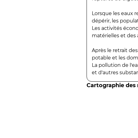
Lorsque les eaux r
dépérir, les popula
Les activités écon
matérielles et des a
Après le retrait d
potable et les do
La pollution de l'
et d'autres substanc
Cartographie des