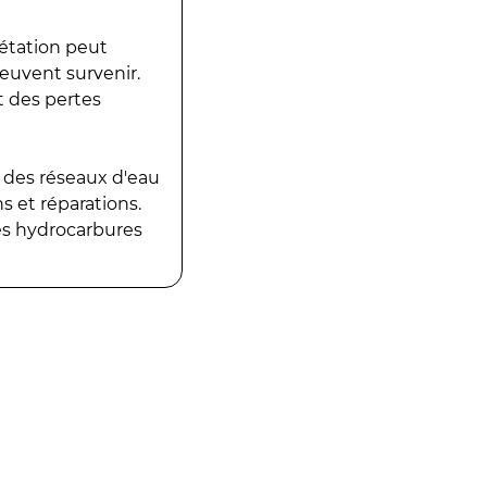
gétation peut
peuvent survenir.
t des pertes
 des réseaux d'eau
 et réparations.
es hydrocarbures