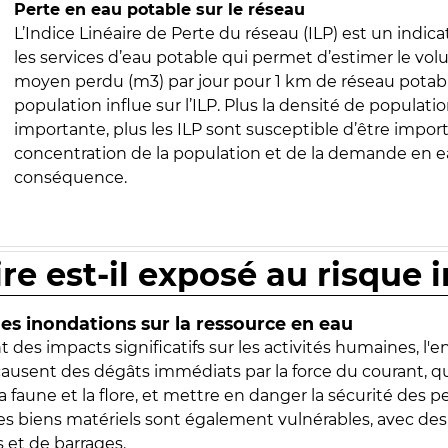
Perte en eau potable sur le réseau
L’Indice Linéaire de Perte du réseau (ILP) est un indica
les services d’eau potable qui permet d’estimer le vo
moyen perdu (m3) par jour pour 1 km de réseau potabl
population influe sur l’ILP. Plus la densité de populatio
importante, plus les ILP sont susceptible d’être import
concentration de la population et de la demande en ea
conséquence.
ire est-il exposé au risque 
s inondations sur la ressource en eau
 des impacts significatifs sur les activités humaines, l'
 causent des dégâts immédiats par la force du courant, q
 faune et la flore, et mettre en danger la sécurité des p
 les biens matériels sont également vulnérables, avec des
 et de barrages.