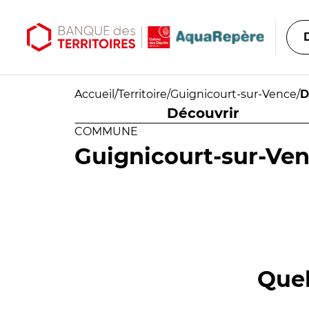
Aller au contenu principal
Aller au menu principal
Accueil
/
Territoire
/
Guignicourt-sur-Vence
/
D
Découvrir
COMMUNE
Guignicourt-sur-Ve
Quel