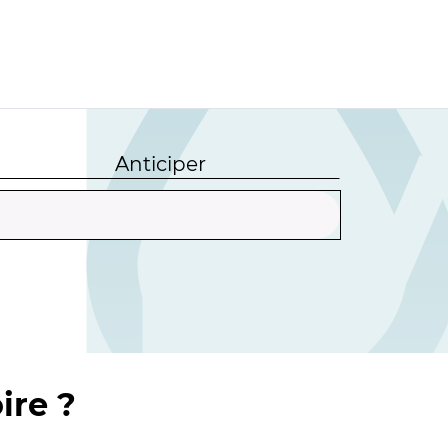
Anticiper
ire ?