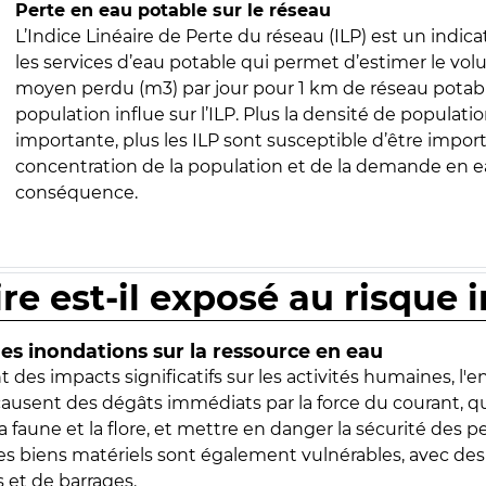
Perte en eau potable sur le réseau
L’Indice Linéaire de Perte du réseau (ILP) est un indica
les services d’eau potable qui permet d’estimer le vo
moyen perdu (m3) par jour pour 1 km de réseau potabl
population influe sur l’ILP. Plus la densité de populatio
importante, plus les ILP sont susceptible d’être import
concentration de la population et de la demande en ea
conséquence.
ire est-il exposé au risque 
s inondations sur la ressource en eau
 des impacts significatifs sur les activités humaines, l'
 causent des dégâts immédiats par la force du courant, q
 faune et la flore, et mettre en danger la sécurité des p
 les biens matériels sont également vulnérables, avec des
 et de barrages.