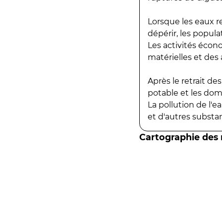
Lorsque les eaux r
dépérir, les popula
Les activités écon
matérielles et des a
Après le retrait d
potable et les do
La pollution de l'
et d'autres substanc
Cartographie des