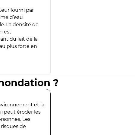
teur fourni par
lume d’eau
e. La densité de
n est
ant du fait de la
u plus forte en
inondation ?
environnement et la
ui peut éroder les
ersonnes. Les
 risques de