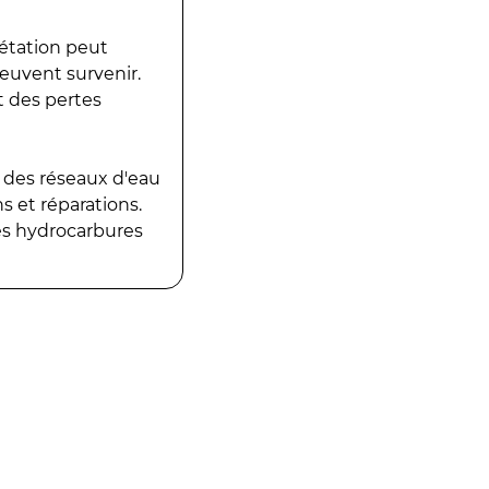
gétation peut
peuvent survenir.
t des pertes
 des réseaux d'eau
 et réparations.
es hydrocarbures