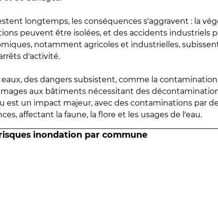
estent longtemps, les conséquences s'aggravent : la vé
tions peuvent être isolées, et des accidents industriels 
omiques, notamment agricoles et industrielles, subissen
rrêts d'activité.
es eaux, des dangers subsistent, comme la contamination
mmages aux bâtiments nécessitant des décontaminations
eau est un impact majeur, avec des contaminations par d
es, affectant la faune, la flore et les usages de l'eau.
 risques inondation par commune