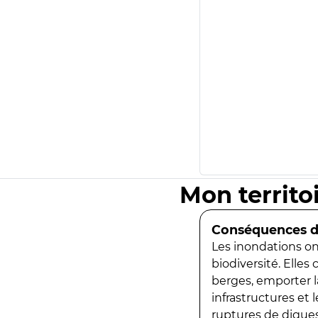
Mon territo
Conséquences de
Les inondations ont
biodiversité. Elles
berges, emporter la
infrastructures et
ruptures de digues