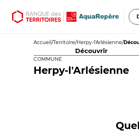
Aller au contenu principal
Aller au menu principal
Accueil
/
Territoire
/
Herpy-l'Arlésienne
/
Décou
Découvrir
COMMUNE
Herpy-l'Arlésienne
Quel