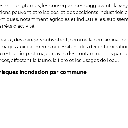
estent longtemps, les conséquences s'aggravent : la vé
tions peuvent être isolées, et des accidents industriels 
omiques, notamment agricoles et industrielles, subissen
rrêts d'activité.
es eaux, des dangers subsistent, comme la contamination
mmages aux bâtiments nécessitant des décontaminations
eau est un impact majeur, avec des contaminations par d
es, affectant la faune, la flore et les usages de l'eau.
 risques inondation par commune