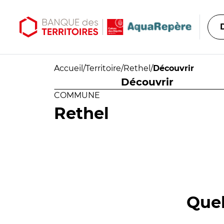
Aller au contenu principal
Aller au menu principal
Accueil
/
Territoire
/
Rethel
/
Découvrir
Découvrir
COMMUNE
Rethel
Quel