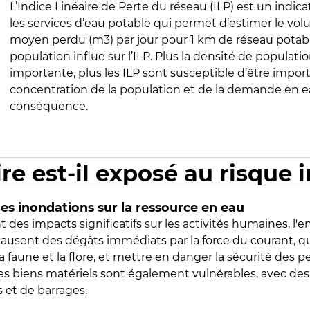
L’Indice Linéaire de Perte du réseau (ILP) est un indica
les services d’eau potable qui permet d’estimer le vo
moyen perdu (m3) par jour pour 1 km de réseau potabl
population influe sur l’ILP. Plus la densité de populatio
importante, plus les ILP sont susceptible d’être import
concentration de la population et de la demande en ea
conséquence.
ire est-il exposé au risque 
s inondations sur la ressource en eau
 des impacts significatifs sur les activités humaines, l'
 causent des dégâts immédiats par la force du courant, q
 faune et la flore, et mettre en danger la sécurité des p
 les biens matériels sont également vulnérables, avec des
 et de barrages.