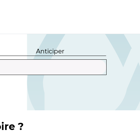
Anticiper
ire ?