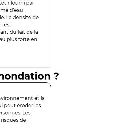
teur fourni par
lume d’eau
e. La densité de
n est
ant du fait de la
u plus forte en
inondation ?
environnement et la
ui peut éroder les
ersonnes. Les
 risques de