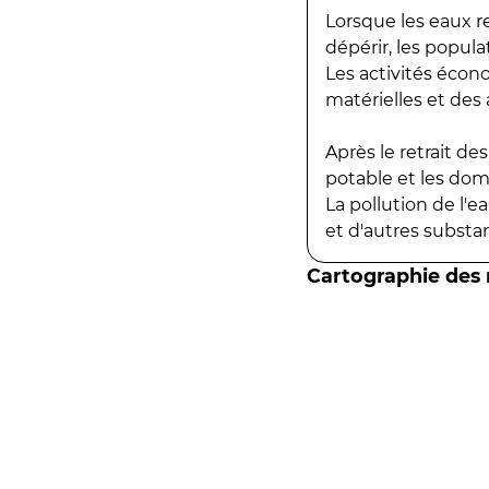
Lorsque les eaux r
dépérir, les popula
Les activités écon
matérielles et des a
Après le retrait d
potable et les do
La pollution de l'
et d'autres substanc
Cartographie des