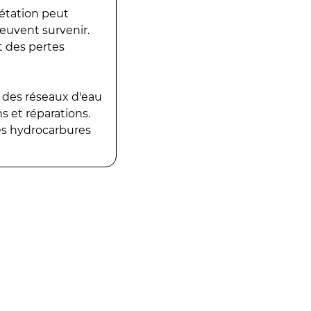
gétation peut
peuvent survenir.
t des pertes
 des réseaux d'eau
 et réparations.
es hydrocarbures