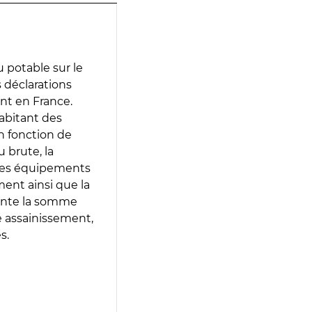
 potable sur le
s déclarations
ent en France.
abitant des
en fonction de
 brute, la
 les équipements
ment ainsi que la
sente la somme
e assainissement,
s.