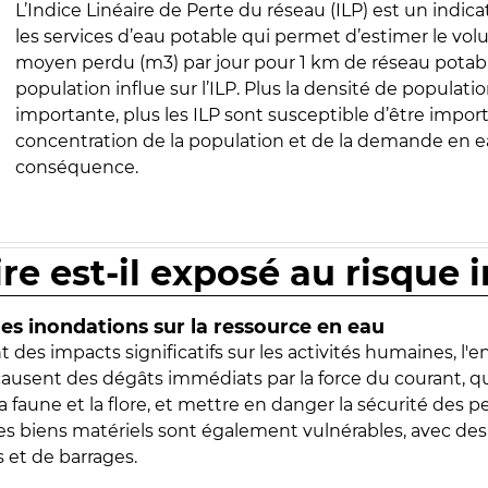
L’Indice Linéaire de Perte du réseau (ILP) est un indica
les services d’eau potable qui permet d’estimer le vo
moyen perdu (m3) par jour pour 1 km de réseau potabl
population influe sur l’ILP. Plus la densité de populatio
importante, plus les ILP sont susceptible d’être import
concentration de la population et de la demande en ea
conséquence.
ire est-il exposé au risque 
s inondations sur la ressource en eau
 des impacts significatifs sur les activités humaines, l'
 causent des dégâts immédiats par la force du courant, q
 faune et la flore, et mettre en danger la sécurité des p
 les biens matériels sont également vulnérables, avec des
 et de barrages.