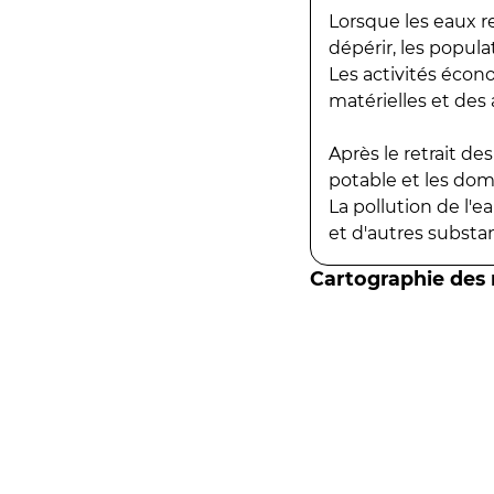
Lorsque les eaux r
dépérir, les popula
Les activités écon
matérielles et des a
Après le retrait d
potable et les do
La pollution de l'
et d'autres substanc
Cartographie des