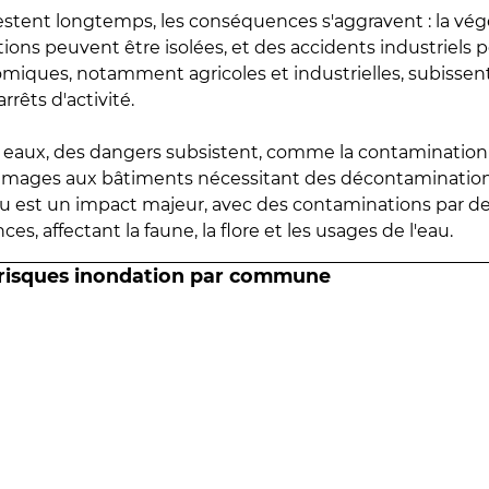
estent longtemps, les conséquences s'aggravent : la vé
tions peuvent être isolées, et des accidents industriels 
omiques, notamment agricoles et industrielles, subissen
rrêts d'activité.
es eaux, des dangers subsistent, comme la contamination
mmages aux bâtiments nécessitant des décontaminations
eau est un impact majeur, avec des contaminations par d
es, affectant la faune, la flore et les usages de l'eau.
 risques inondation par commune