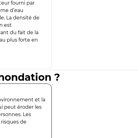
teur fourni par
lume d’eau
e. La densité de
n est
ant du fait de la
u plus forte en
inondation ?
environnement et la
ui peut éroder les
ersonnes. Les
 risques de