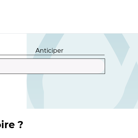
Anticiper
ire ?