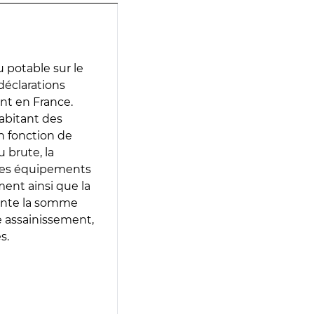
 potable sur le
 déclarations
ent en France.
abitant des
en fonction de
 brute, la
 les équipements
ment ainsi que la
sente la somme
e assainissement,
s.