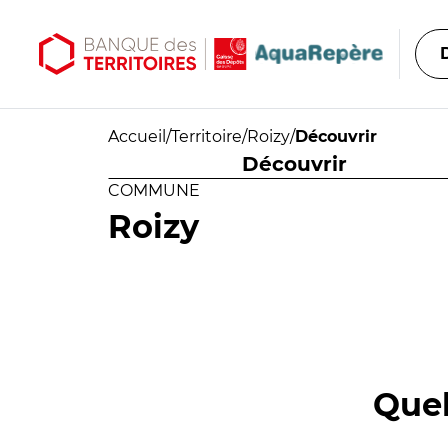
Aller au contenu principal
Aller au menu principal
Accueil
/
Territoire
/
Roizy
/
Découvrir
Découvrir
COMMUNE
Roizy
Quel