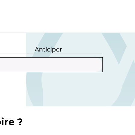
Anticiper
ire ?