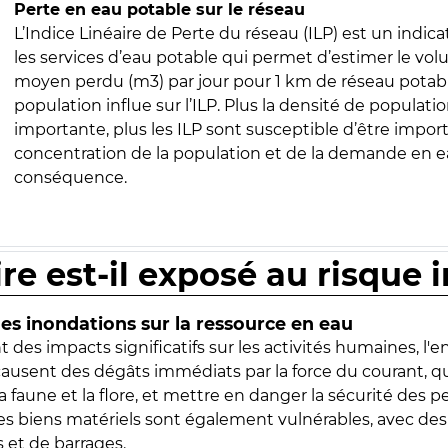
Perte en eau potable sur le réseau
L’Indice Linéaire de Perte du réseau (ILP) est un indica
les services d’eau potable qui permet d’estimer le vo
moyen perdu (m3) par jour pour 1 km de réseau potabl
population influe sur l’ILP. Plus la densité de populatio
importante, plus les ILP sont susceptible d’être import
concentration de la population et de la demande en ea
conséquence.
ire est-il exposé au risque 
s inondations sur la ressource en eau
 des impacts significatifs sur les activités humaines, l'
 causent des dégâts immédiats par la force du courant, q
 faune et la flore, et mettre en danger la sécurité des p
 les biens matériels sont également vulnérables, avec des
 et de barrages.