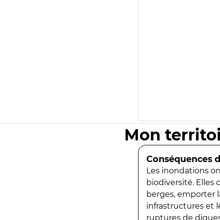
Mon territo
Conséquences de
Les inondations ont
biodiversité. Elles
berges, emporter la
infrastructures et
ruptures de digues