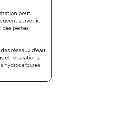
gétation peut
peuvent survenir.
t des pertes
 des réseaux d'eau
 et réparations.
es hydrocarbures