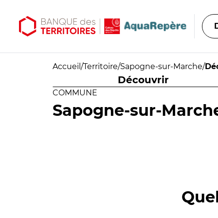
Aller au contenu principal
Aller au menu principal
Accueil
/
Territoire
/
Sapogne-sur-Marche
/
Dé
Découvrir
COMMUNE
Sapogne-sur-March
Quel