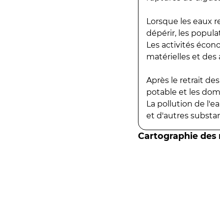
Lorsque les eaux r
dépérir, les popula
Les activités écon
matérielles et des a
Après le retrait d
potable et les do
La pollution de l'
et d'autres substanc
Cartographie des