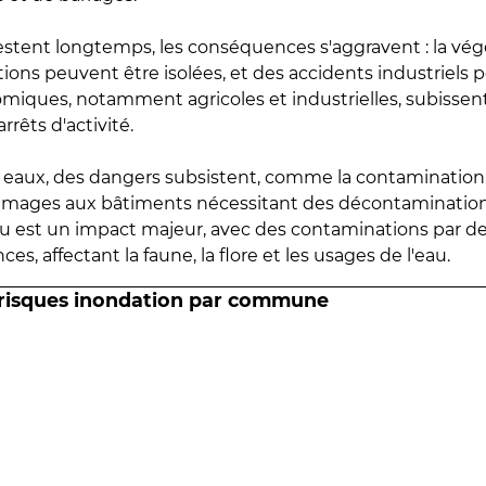
estent longtemps, les conséquences s'aggravent : la vé
tions peuvent être isolées, et des accidents industriels 
omiques, notamment agricoles et industrielles, subissen
rrêts d'activité.
es eaux, des dangers subsistent, comme la contamination
mmages aux bâtiments nécessitant des décontaminations
eau est un impact majeur, avec des contaminations par d
es, affectant la faune, la flore et les usages de l'eau.
 risques inondation par commune