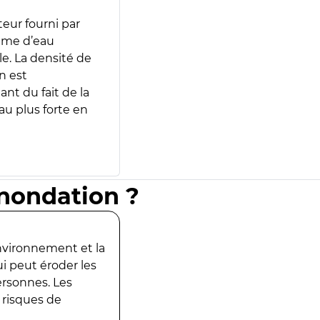
teur fourni par
lume d’eau
e. La densité de
n est
ant du fait de la
u plus forte en
inondation ?
environnement et la
ui peut éroder les
ersonnes. Les
 risques de