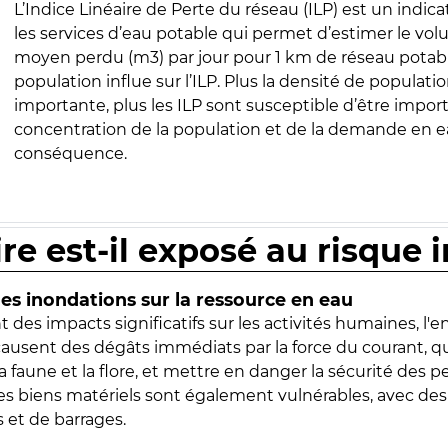
L’Indice Linéaire de Perte du réseau (ILP) est un indica
les services d’eau potable qui permet d’estimer le vo
moyen perdu (m3) par jour pour 1 km de réseau potabl
population influe sur l’ILP. Plus la densité de populatio
importante, plus les ILP sont susceptible d’être import
concentration de la population et de la demande en ea
conséquence.
ire est-il exposé au risque 
s inondations sur la ressource en eau
 des impacts significatifs sur les activités humaines, l'
 causent des dégâts immédiats par la force du courant, q
 faune et la flore, et mettre en danger la sécurité des p
 les biens matériels sont également vulnérables, avec des
 et de barrages.