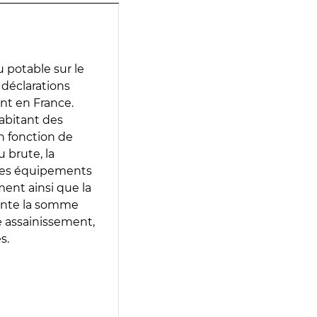
 potable sur le
s déclarations
ent en France.
abitant des
en fonction de
 brute, la
 les équipements
ment ainsi que la
sente la somme
e assainissement,
s.