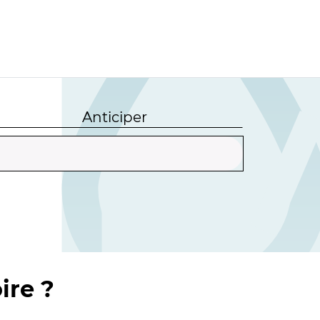
Anticiper
ire ?