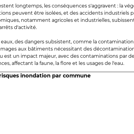
estent longtemps, les conséquences s'aggravent : la vé
tions peuvent être isolées, et des accidents industriels 
omiques, notamment agricoles et industrielles, subissen
rrêts d'activité.
es eaux, des dangers subsistent, comme la contamination
mmages aux bâtiments nécessitant des décontaminations
eau est un impact majeur, avec des contaminations par d
es, affectant la faune, la flore et les usages de l'eau.
 risques inondation par commune