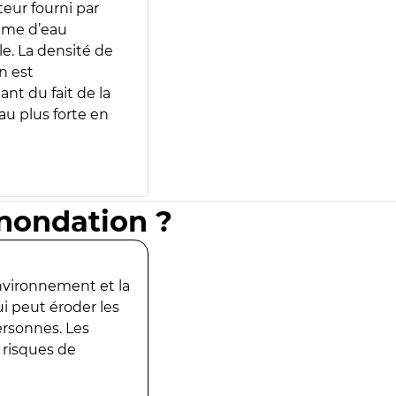
teur fourni par
lume d’eau
e. La densité de
n est
ant du fait de la
u plus forte en
inondation ?
environnement et la
ui peut éroder les
ersonnes. Les
 risques de