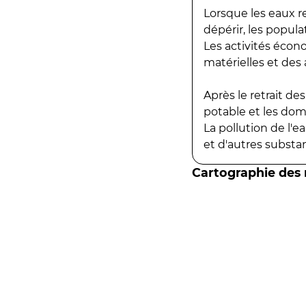
Lorsque les eaux r
dépérir, les popula
Les activités écon
matérielles et des a
Après le retrait d
potable et les do
La pollution de l'
et d'autres substanc
Cartographie des