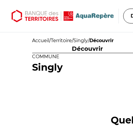
Aller au contenu principal
Aller au menu principal
Accueil
/
Territoire
/
Singly
/
Découvrir
Découvrir
COMMUNE
Singly
Quel