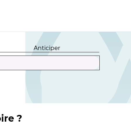
Anticiper
ire ?