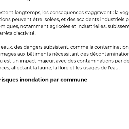
estent longtemps, les conséquences s'aggravent : la vé
tions peuvent être isolées, et des accidents industriels 
omiques, notamment agricoles et industrielles, subissen
rrêts d'activité.
es eaux, des dangers subsistent, comme la contamination
mmages aux bâtiments nécessitant des décontaminations
eau est un impact majeur, avec des contaminations par d
es, affectant la faune, la flore et les usages de l'eau.
 risques inondation par commune