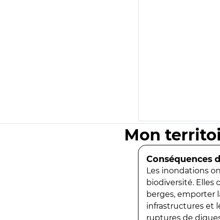
Mon territo
Conséquences de
Les inondations ont
biodiversité. Elles
berges, emporter la
infrastructures et
ruptures de digues