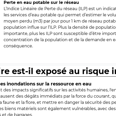
Perte en eau potable sur le réseau
L’Indice Linéaire de Perte du réseau (ILP) est un indica
les services d’eau potable qui permet d’estimer le vo
moyen perdu (m3) par jour pour 1 km de réseau potabl
population influe sur l’ILP. Plus la densité de populatio
importante, plus les ILP sont susceptible d’être import
concentration de la population et de la demande en ea
conséquence.
ire est-il exposé au risque 
s inondations sur la ressource en eau
 des impacts significatifs sur les activités humaines, l'
 causent des dégâts immédiats par la force du courant, q
 faune et la flore, et mettre en danger la sécurité des p
 les biens matériels sont également vulnérables, avec des
 et de barrages.