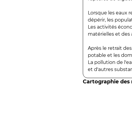
Lorsque les eaux r
dépérir, les popula
Les activités écon
matérielles et des a
Après le retrait d
potable et les do
La pollution de l'
et d'autres substanc
Cartographie des