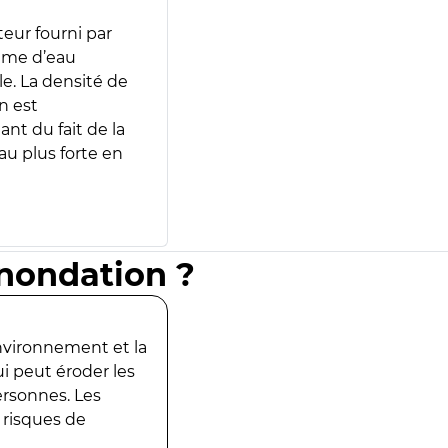
teur fourni par
lume d’eau
e. La densité de
n est
ant du fait de la
u plus forte en
inondation ?
environnement et la
ui peut éroder les
ersonnes. Les
 risques de