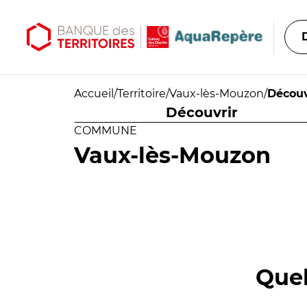
Aller au contenu principal
Aller au menu principal
Accueil
/
Territoire
/
Vaux-lès-Mouzon
/
Découv
Découvrir
COMMUNE
Vaux-lès-Mouzon
Quel