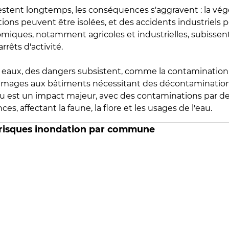
estent longtemps, les conséquences s'aggravent : la vé
tions peuvent être isolées, et des accidents industriels 
omiques, notamment agricoles et industrielles, subissen
rrêts d'activité.
es eaux, des dangers subsistent, comme la contamination
mmages aux bâtiments nécessitant des décontaminations
eau est un impact majeur, avec des contaminations par d
es, affectant la faune, la flore et les usages de l'eau.
 risques inondation par commune