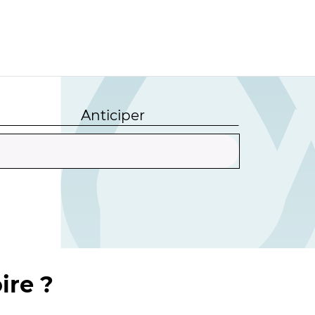
Anticiper
ire ?