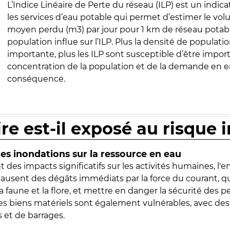
L’Indice Linéaire de Perte du réseau (ILP) est un indica
les services d’eau potable qui permet d’estimer le vo
moyen perdu (m3) par jour pour 1 km de réseau potabl
population influe sur l’ILP. Plus la densité de populatio
importante, plus les ILP sont susceptible d’être import
concentration de la population et de la demande en ea
conséquence.
ire est-il exposé au risque 
s inondations sur la ressource en eau
 des impacts significatifs sur les activités humaines, l'
 causent des dégâts immédiats par la force du courant, q
 faune et la flore, et mettre en danger la sécurité des p
 les biens matériels sont également vulnérables, avec des
 et de barrages.