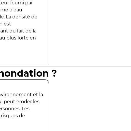
teur fourni par
lume d’eau
e. La densité de
n est
ant du fait de la
u plus forte en
inondation ?
environnement et la
ui peut éroder les
ersonnes. Les
 risques de