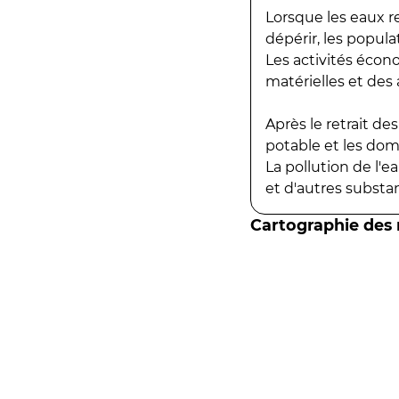
Lorsque les eaux r
dépérir, les popula
Les activités écon
matérielles et des a
Après le retrait d
potable et les do
La pollution de l'
et d'autres substanc
Cartographie des