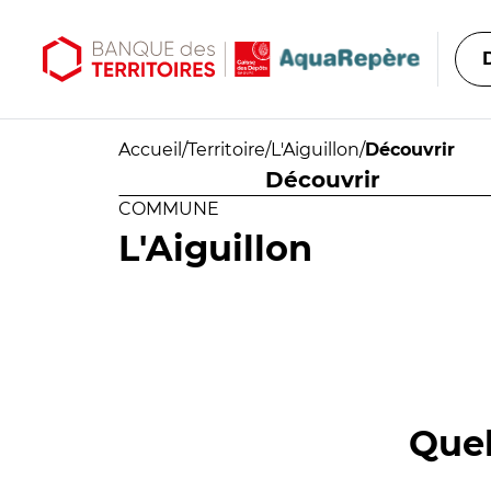
Aller au contenu principal
Aller au menu principal
Accueil
/
Territoire
/
L'Aiguillon
/
Découvrir
Découvrir
COMMUNE
L'Aiguillon
Quel