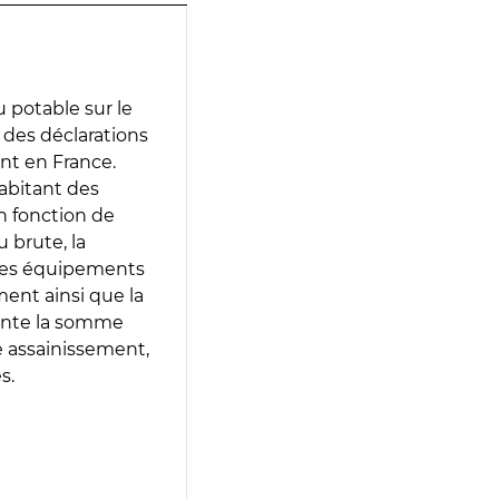
 potable sur le
ir des déclarations
ent en France.
abitant des
en fonction de
 brute, la
 les équipements
ment ainsi que la
sente la somme
e assainissement,
s.