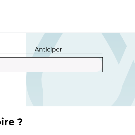
Anticiper
ire ?