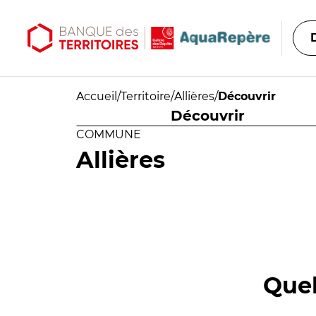
Aller au contenu principal
Aller au menu principal
Accueil
/
Territoire
/
Allières
/
Découvrir
Découvrir
COMMUNE
Allières
Quel