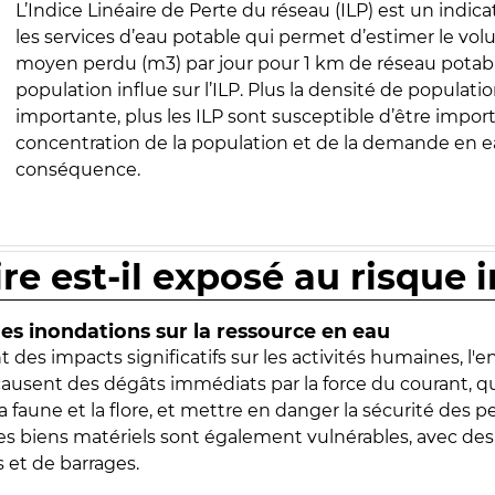
L’Indice Linéaire de Perte du réseau (ILP) est un indica
les services d’eau potable qui permet d’estimer le vo
moyen perdu (m3) par jour pour 1 km de réseau potabl
population influe sur l’ILP. Plus la densité de populatio
importante, plus les ILP sont susceptible d’être import
concentration de la population et de la demande en ea
conséquence.
ire est-il exposé au risque 
s inondations sur la ressource en eau
 des impacts significatifs sur les activités humaines, l'
 causent des dégâts immédiats par la force du courant, q
 faune et la flore, et mettre en danger la sécurité des p
 les biens matériels sont également vulnérables, avec des
 et de barrages.