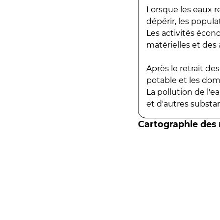
Lorsque les eaux r
dépérir, les popula
Les activités écon
matérielles et des a
Après le retrait d
potable et les do
La pollution de l'
et d'autres substanc
Cartographie des