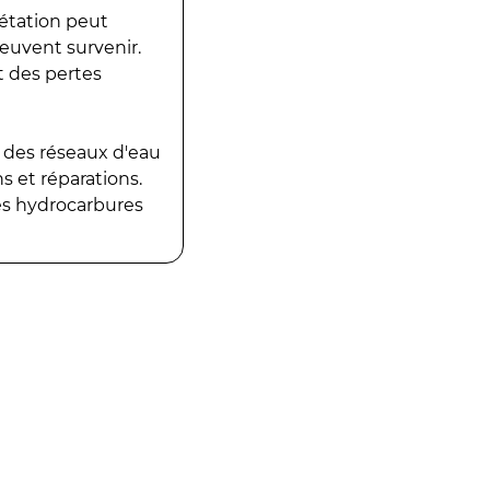
gétation peut
peuvent survenir.
t des pertes
 des réseaux d'eau
 et réparations.
es hydrocarbures