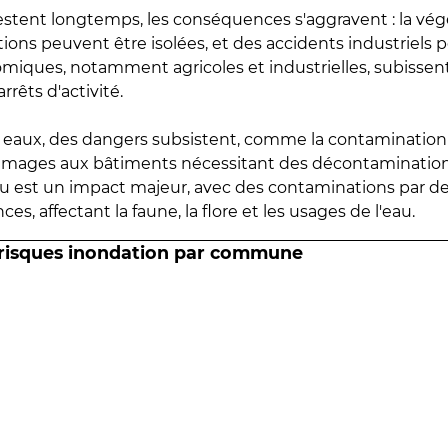
estent longtemps, les conséquences s'aggravent : la vé
tions peuvent être isolées, et des accidents industriels 
omiques, notamment agricoles et industrielles, subissen
rrêts d'activité.
es eaux, des dangers subsistent, comme la contamination
mmages aux bâtiments nécessitant des décontaminations
eau est un impact majeur, avec des contaminations par d
es, affectant la faune, la flore et les usages de l'eau.
 risques inondation par commune