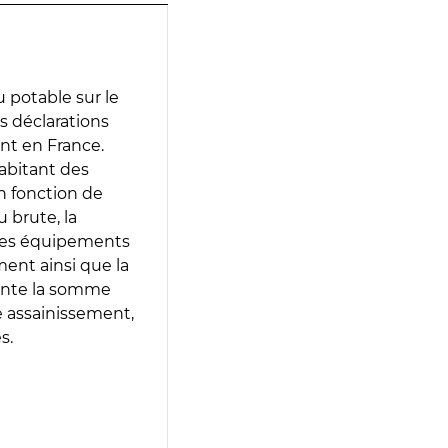
 potable sur le
es déclarations
ent en France.
abitant des
en fonction de
 brute, la
 les équipements
ment ainsi que la
sente la somme
e assainissement,
s.