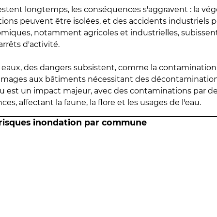
estent longtemps, les conséquences s'aggravent : la vé
tions peuvent être isolées, et des accidents industriels 
omiques, notamment agricoles et industrielles, subissen
rrêts d'activité.
es eaux, des dangers subsistent, comme la contamination
mmages aux bâtiments nécessitant des décontaminations
eau est un impact majeur, avec des contaminations par d
es, affectant la faune, la flore et les usages de l'eau.
 risques inondation par commune