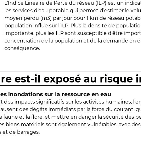
L’Indice Linéaire de Perte du réseau (ILP) est un indica
les services d’eau potable qui permet d’estimer le vo
moyen perdu (m3) par jour pour 1 km de réseau potabl
population influe sur l’ILP. Plus la densité de populatio
importante, plus les ILP sont susceptible d’être import
concentration de la population et de la demande en ea
conséquence.
ire est-il exposé au risque 
s inondations sur la ressource en eau
 des impacts significatifs sur les activités humaines, l'
 causent des dégâts immédiats par la force du courant, q
 faune et la flore, et mettre en danger la sécurité des p
 les biens matériels sont également vulnérables, avec des
 et de barrages.