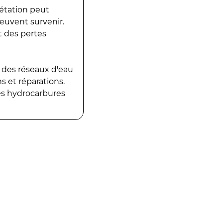
gétation peut
peuvent survenir.
t des pertes
 des réseaux d'eau
 et réparations.
es hydrocarbures