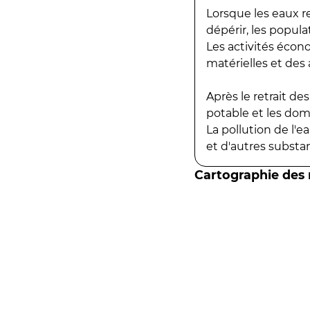
Lorsque les eaux r
dépérir, les popula
Les activités écon
matérielles et des a
Après le retrait d
potable et les do
La pollution de l'
et d'autres substanc
Cartographie des