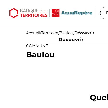
Aller au contenu principal
Aller au menu principal
Accueil
/
Territoire
/
Baulou
/
Découvrir
Découvrir
COMMUNE
Baulou
Quel