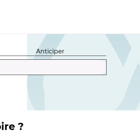
Anticiper
ire ?