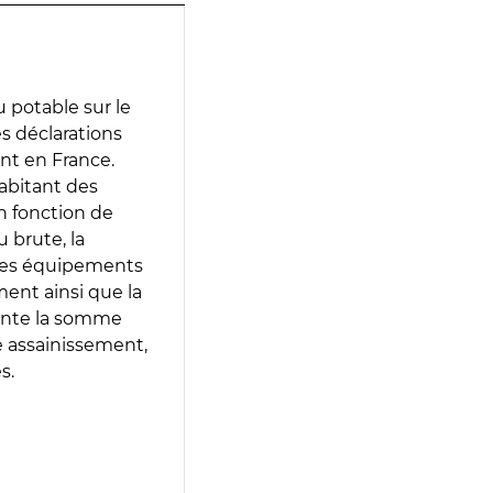
 potable sur le
es déclarations
ent en France.
abitant des
en fonction de
 brute, la
 les équipements
ment ainsi que la
sente la somme
e assainissement,
s.