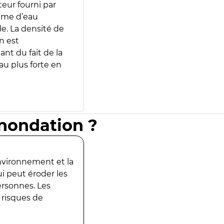
teur fourni par
lume d’eau
e. La densité de
n est
ant du fait de la
u plus forte en
inondation ?
environnement et la
ui peut éroder les
ersonnes. Les
 risques de