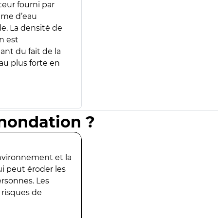
teur fourni par
lume d’eau
e. La densité de
n est
ant du fait de la
u plus forte en
inondation ?
environnement et la
ui peut éroder les
ersonnes. Les
 risques de