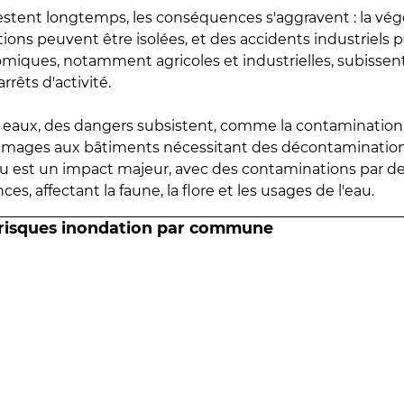
estent longtemps, les conséquences s'aggravent : la vé
tions peuvent être isolées, et des accidents industriels 
omiques, notamment agricoles et industrielles, subissen
rrêts d'activité.
es eaux, des dangers subsistent, comme la contamination
mmages aux bâtiments nécessitant des décontaminations
eau est un impact majeur, avec des contaminations par d
es, affectant la faune, la flore et les usages de l'eau.
 risques inondation par commune