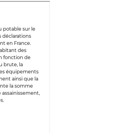
 potable sur le
s déclarations
ent en France.
abitant des
en fonction de
 brute, la
 les équipements
ment ainsi que la
sente la somme
e assainissement,
s.