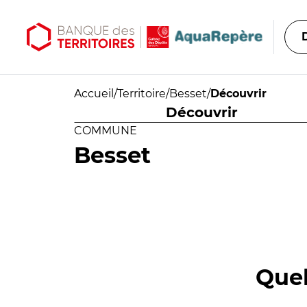
Aller au contenu principal
Aller au menu principal
Accueil
/
Territoire
/
Besset
/
Découvrir
Découvrir
COMMUNE
Besset
Quel