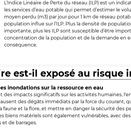
L’Indice Linéaire de Perte du réseau (ILP) est un indica
les services d’eau potable qui permet d’estimer le vo
moyen perdu (m3) par jour pour 1 km de réseau potabl
population influe sur l’ILP. Plus la densité de populatio
importante, plus les ILP sont susceptible d’être import
concentration de la population et de la demande en ea
conséquence.
ire est-il exposé au risque 
s inondations sur la ressource en eau
 des impacts significatifs sur les activités humaines, l'
 causent des dégâts immédiats par la force du courant, q
 faune et la flore, et mettre en danger la sécurité des p
 les biens matériels sont également vulnérables, avec des
 et de barrages.