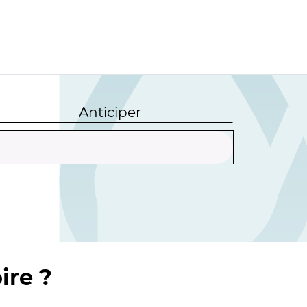
Anticiper
ire ?