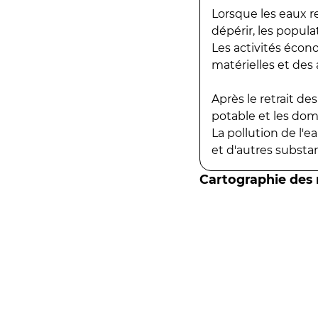
Lorsque les eaux r
dépérir, les popula
Les activités écon
matérielles et des a
Après le retrait d
potable et les do
La pollution de l'
et d'autres substanc
Cartographie des