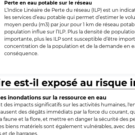
Perte en eau potable sur le réseau
L’Indice Linéaire de Perte du réseau (ILP) est un indica
les services d’eau potable qui permet d’estimer le vo
moyen perdu (m3) par jour pour 1 km de réseau potabl
population influe sur l’ILP. Plus la densité de populatio
importante, plus les ILP sont susceptible d’être import
concentration de la population et de la demande en ea
conséquence.
ire est-il exposé au risque 
s inondations sur la ressource en eau
 des impacts significatifs sur les activités humaines, l'
 causent des dégâts immédiats par la force du courant, q
 faune et la flore, et mettre en danger la sécurité des p
 les biens matériels sont également vulnérables, avec des
 et de barrages.