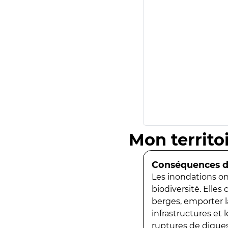
Mon territo
Conséquences de
Les inondations ont
biodiversité. Elles
berges, emporter la
infrastructures et
ruptures de digues