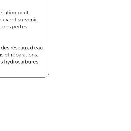
gétation peut
peuvent survenir.
t des pertes
 des réseaux d'eau
 et réparations.
es hydrocarbures