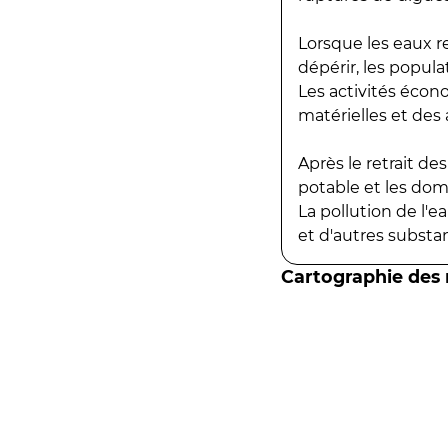
Lorsque les eaux r
dépérir, les popula
Les activités écon
matérielles et des a
Après le retrait d
potable et les do
La pollution de l'
et d'autres substanc
Cartographie des