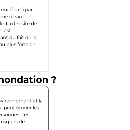
teur fourni par
lume d’eau
e. La densité de
n est
ant du fait de la
u plus forte en
inondation ?
environnement et la
ui peut éroder les
ersonnes. Les
 risques de