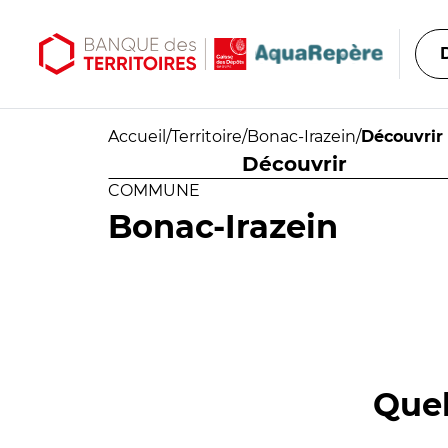
Aller au contenu principal
Aller au menu principal
Accueil
/
Territoire
/
Bonac-Irazein
/
Découvrir
Découvrir
COMMUNE
Bonac-Irazein
Quel