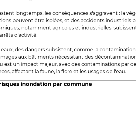
estent longtemps, les conséquences s'aggravent : la vé
tions peuvent être isolées, et des accidents industriels 
omiques, notamment agricoles et industrielles, subissen
rrêts d'activité.
es eaux, des dangers subsistent, comme la contamination
mmages aux bâtiments nécessitant des décontaminations
eau est un impact majeur, avec des contaminations par d
es, affectant la faune, la flore et les usages de l'eau.
 risques inondation par commune