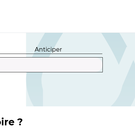
Anticiper
ire ?