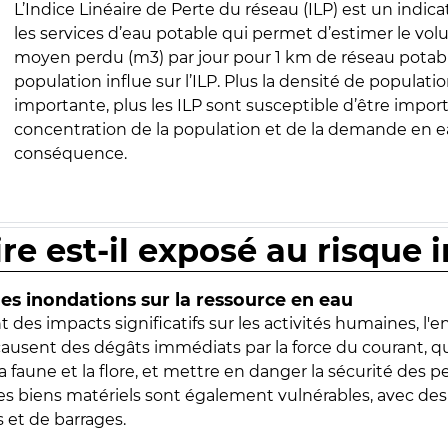
L’Indice Linéaire de Perte du réseau (ILP) est un indica
les services d’eau potable qui permet d’estimer le vo
moyen perdu (m3) par jour pour 1 km de réseau potabl
population influe sur l’ILP. Plus la densité de populatio
importante, plus les ILP sont susceptible d’être import
concentration de la population et de la demande en ea
conséquence.
ire est-il exposé au risque 
s inondations sur la ressource en eau
 des impacts significatifs sur les activités humaines, l'
 causent des dégâts immédiats par la force du courant, q
 faune et la flore, et mettre en danger la sécurité des p
 les biens matériels sont également vulnérables, avec des
 et de barrages.