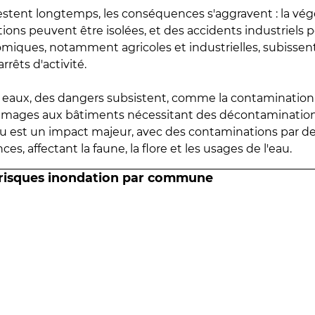
estent longtemps, les conséquences s'aggravent : la vé
tions peuvent être isolées, et des accidents industriels 
omiques, notamment agricoles et industrielles, subissen
rrêts d'activité.
es eaux, des dangers subsistent, comme la contamination
mmages aux bâtiments nécessitant des décontaminations
eau est un impact majeur, avec des contaminations par d
es, affectant la faune, la flore et les usages de l'eau.
 risques inondation par commune