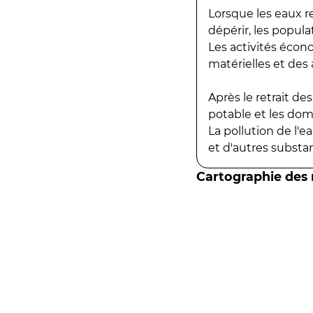
Lorsque les eaux r
dépérir, les popula
Les activités écon
matérielles et des a
Après le retrait d
potable et les do
La pollution de l'
et d'autres substanc
Cartographie des