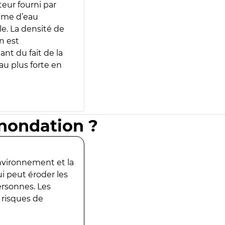
teur fourni par
lume d’eau
e. La densité de
n est
ant du fait de la
u plus forte en
inondation ?
environnement et la
ui peut éroder les
ersonnes. Les
 risques de