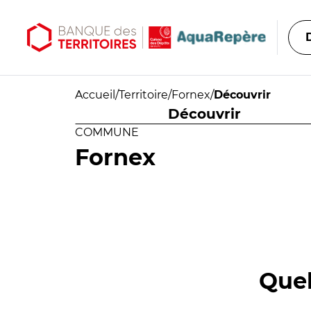
Aller au contenu principal
Aller au menu principal
Accueil
/
Territoire
/
Fornex
/
Découvrir
Découvrir
COMMUNE
Fornex
Quel