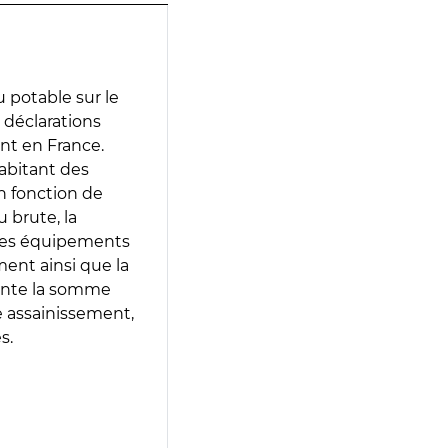
 potable sur le
s déclarations
ent en France.
abitant des
en fonction de
 brute, la
 les équipements
ment ainsi que la
sente la somme
e assainissement,
s.