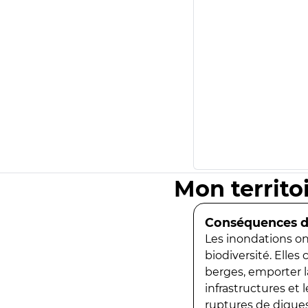
Mon territo
Conséquences de
Les inondations ont
biodiversité. Elles
berges, emporter la
infrastructures et
ruptures de digues