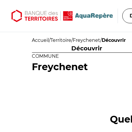
Aller au contenu principal
Aller au menu principal
Accueil
/
Territoire
/
Freychenet
/
Découvrir
Découvrir
COMMUNE
Freychenet
Quel