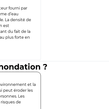
teur fourni par
lume d’eau
e. La densité de
n est
ant du fait de la
u plus forte en
inondation ?
environnement et la
ui peut éroder les
ersonnes. Les
 risques de