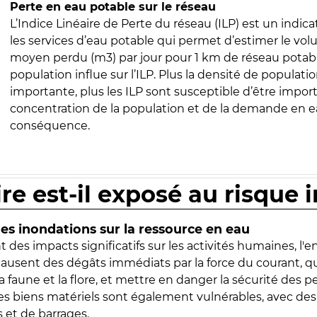
Perte en eau potable sur le réseau
L’Indice Linéaire de Perte du réseau (ILP) est un indica
les services d’eau potable qui permet d’estimer le vo
moyen perdu (m3) par jour pour 1 km de réseau potabl
population influe sur l’ILP. Plus la densité de populatio
importante, plus les ILP sont susceptible d’être import
concentration de la population et de la demande en ea
conséquence.
ire est-il exposé au risque 
s inondations sur la ressource en eau
 des impacts significatifs sur les activités humaines, l'
 causent des dégâts immédiats par la force du courant, q
 faune et la flore, et mettre en danger la sécurité des p
 les biens matériels sont également vulnérables, avec des
 et de barrages.