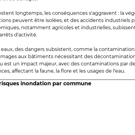
estent longtemps, les conséquences s'aggravent : la vé
tions peuvent être isolées, et des accidents industriels 
omiques, notamment agricoles et industrielles, subissen
rrêts d'activité.
es eaux, des dangers subsistent, comme la contamination
mmages aux bâtiments nécessitant des décontaminations
eau est un impact majeur, avec des contaminations par d
es, affectant la faune, la flore et les usages de l'eau.
 risques inondation par commune