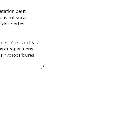
gétation peut
peuvent survenir.
t des pertes
 des réseaux d'eau
 et réparations.
es hydrocarbures