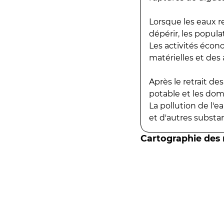
Lorsque les eaux r
dépérir, les popula
Les activités écon
matérielles et des a
Après le retrait d
potable et les do
La pollution de l'
et d'autres substanc
Cartographie des