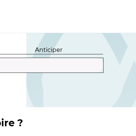
Anticiper
ire ?