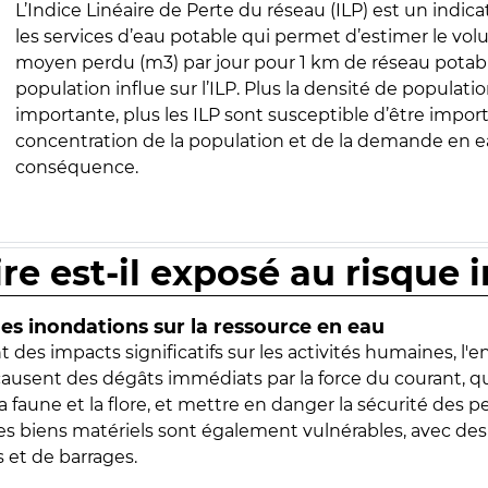
L’Indice Linéaire de Perte du réseau (ILP) est un indica
les services d’eau potable qui permet d’estimer le vo
moyen perdu (m3) par jour pour 1 km de réseau potabl
population influe sur l’ILP. Plus la densité de populatio
importante, plus les ILP sont susceptible d’être import
concentration de la population et de la demande en ea
conséquence.
ire est-il exposé au risque 
s inondations sur la ressource en eau
 des impacts significatifs sur les activités humaines, l'
 causent des dégâts immédiats par la force du courant, q
 faune et la flore, et mettre en danger la sécurité des p
 les biens matériels sont également vulnérables, avec des
 et de barrages.