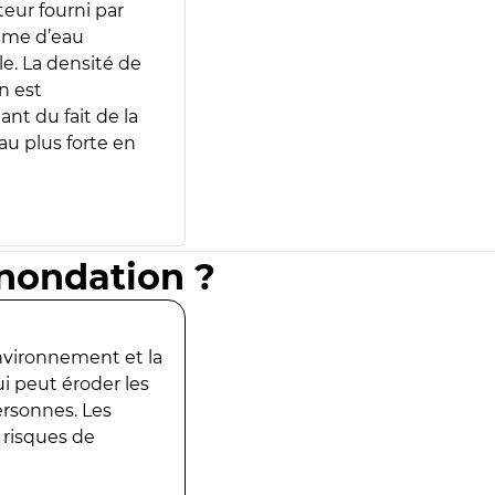
teur fourni par
lume d’eau
e. La densité de
n est
ant du fait de la
u plus forte en
inondation ?
environnement et la
ui peut éroder les
ersonnes. Les
 risques de