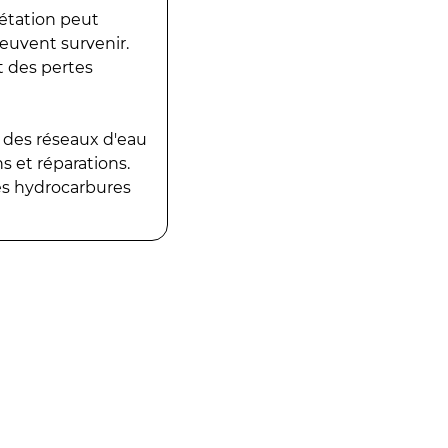
gétation peut
peuvent survenir.
t des pertes
 des réseaux d'eau
 et réparations.
es hydrocarbures