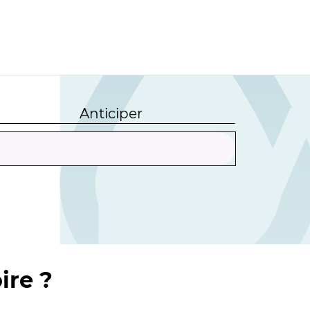
Anticiper
ire ?