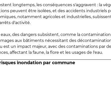
estent longtemps, les conséquences s'aggravent : la vé
tions peuvent être isolées, et des accidents industriels 
omiques, notamment agricoles et industrielles, subissen
rrêts d'activité.
es eaux, des dangers subsistent, comme la contamination
mmages aux bâtiments nécessitant des décontaminations
eau est un impact majeur, avec des contaminations par d
es, affectant la faune, la flore et les usages de l'eau.
 risques inondation par commune