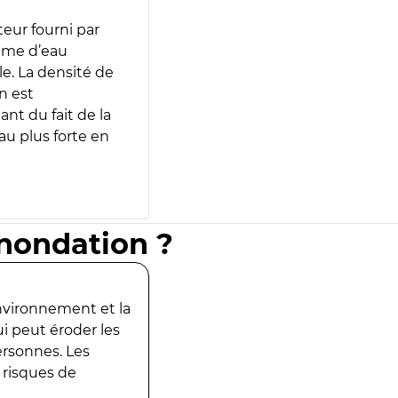
teur fourni par
lume d’eau
e. La densité de
n est
ant du fait de la
u plus forte en
inondation ?
environnement et la
ui peut éroder les
ersonnes. Les
 risques de