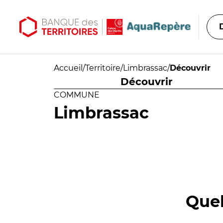
Aller au contenu principal
Aller au menu principal
Accueil
/
Territoire
/
Limbrassac
/
Découvrir
Découvrir
COMMUNE
Limbrassac
Quel