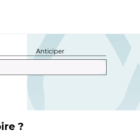
Anticiper
ire ?