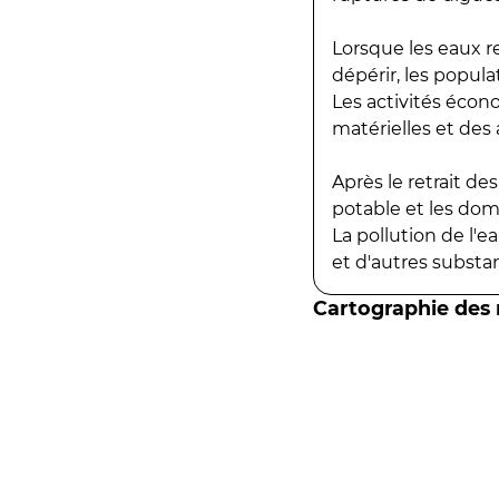
Lorsque les eaux r
dépérir, les popula
Les activités écon
matérielles et des a
Après le retrait d
potable et les do
La pollution de l'
et d'autres substanc
Cartographie des