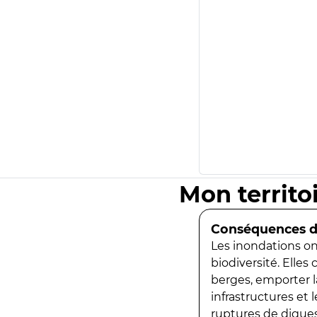
Mon territo
Conséquences de
Les inondations ont
biodiversité. Elles
berges, emporter la
infrastructures et
ruptures de digues