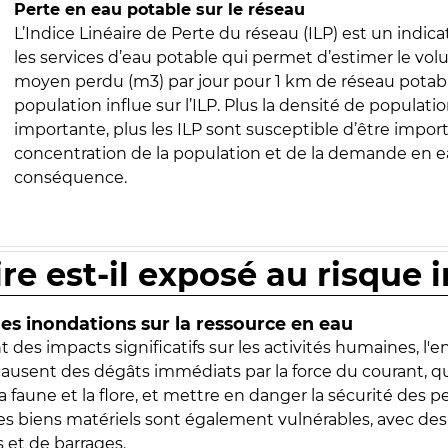
Perte en eau potable sur le réseau
L’Indice Linéaire de Perte du réseau (ILP) est un indica
les services d’eau potable qui permet d’estimer le vo
moyen perdu (m3) par jour pour 1 km de réseau potabl
population influe sur l’ILP. Plus la densité de populatio
importante, plus les ILP sont susceptible d’être import
concentration de la population et de la demande en ea
conséquence.
ire est-il exposé au risque 
s inondations sur la ressource en eau
 des impacts significatifs sur les activités humaines, l'
 causent des dégâts immédiats par la force du courant, q
 faune et la flore, et mettre en danger la sécurité des p
 les biens matériels sont également vulnérables, avec des
 et de barrages.