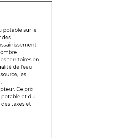
 potable sur le
r des
d’assainissement
 nombre
es territoires en
lité de l’eau
source, les
t
epteur. Ce prix
 potable et du
 des taxes et