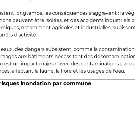
estent longtemps, les conséquences s'aggravent : la vé
tions peuvent être isolées, et des accidents industriels 
omiques, notamment agricoles et industrielles, subissen
rrêts d'activité.
es eaux, des dangers subsistent, comme la contamination
mmages aux bâtiments nécessitant des décontaminations
eau est un impact majeur, avec des contaminations par d
es, affectant la faune, la flore et les usages de l'eau.
 risques inondation par commune