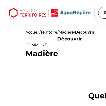
Aller au contenu principal
Aller au menu principal
Accueil
/
Territoire
/
Madière
/
Découvrir
Découvrir
COMMUNE
Madière
Quel