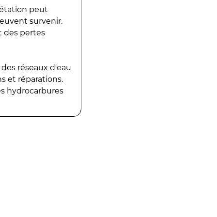
gétation peut
peuvent survenir.
t des pertes
 des réseaux d'eau
 et réparations.
es hydrocarbures