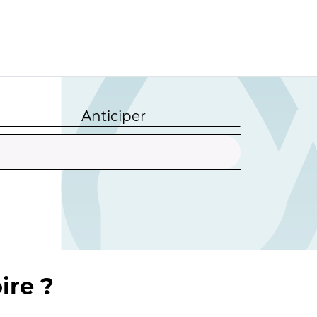
Anticiper
ire ?