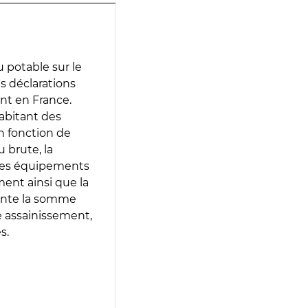
 potable sur le
es déclarations
ent en France.
abitant des
en fonction de
 brute, la
 les équipements
ment ainsi que la
sente la somme
e assainissement,
s.