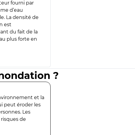
teur fourni par
lume d’eau
e. La densité de
n est
ant du fait de la
u plus forte en
inondation ?
environnement et la
ui peut éroder les
ersonnes. Les
 risques de