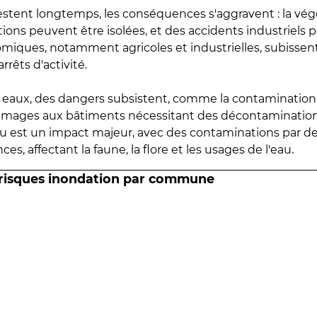
estent longtemps, les conséquences s'aggravent : la vé
tions peuvent être isolées, et des accidents industriels 
omiques, notamment agricoles et industrielles, subissen
rrêts d'activité.
es eaux, des dangers subsistent, comme la contamination
mmages aux bâtiments nécessitant des décontaminations
eau est un impact majeur, avec des contaminations par d
es, affectant la faune, la flore et les usages de l'eau.
 risques inondation par commune