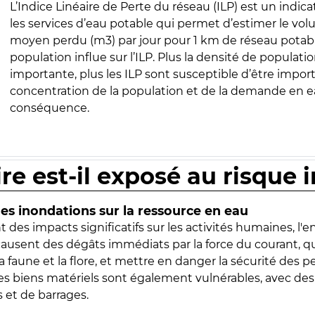
L’Indice Linéaire de Perte du réseau (ILP) est un indica
les services d’eau potable qui permet d’estimer le vo
moyen perdu (m3) par jour pour 1 km de réseau potabl
population influe sur l’ILP. Plus la densité de populatio
importante, plus les ILP sont susceptible d’être import
concentration de la population et de la demande en ea
conséquence.
ire est-il exposé au risque 
s inondations sur la ressource en eau
 des impacts significatifs sur les activités humaines, l'
 causent des dégâts immédiats par la force du courant, q
 faune et la flore, et mettre en danger la sécurité des p
 les biens matériels sont également vulnérables, avec des
 et de barrages.