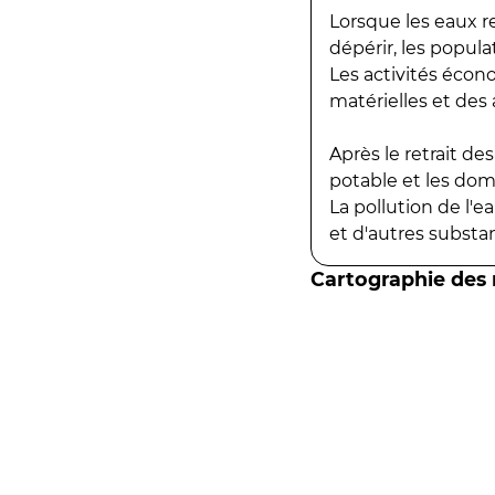
Lorsque les eaux r
dépérir, les popula
Les activités écon
matérielles et des a
Après le retrait d
potable et les do
La pollution de l'
et d'autres substanc
Cartographie des