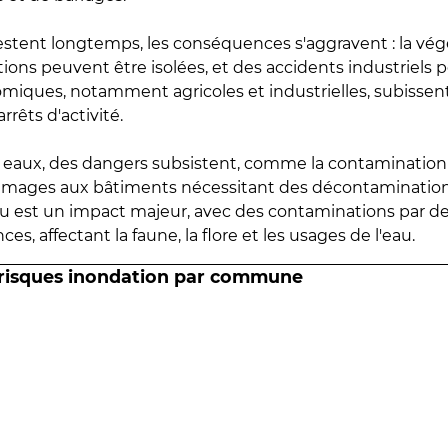
estent longtemps, les conséquences s'aggravent : la vé
tions peuvent être isolées, et des accidents industriels 
omiques, notamment agricoles et industrielles, subissen
rrêts d'activité.
es eaux, des dangers subsistent, comme la contamination
mmages aux bâtiments nécessitant des décontaminations
eau est un impact majeur, avec des contaminations par d
es, affectant la faune, la flore et les usages de l'eau.
 risques inondation par commune