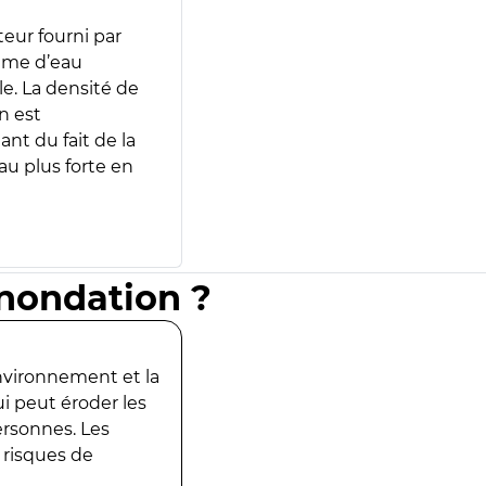
teur fourni par
lume d’eau
e. La densité de
n est
ant du fait de la
u plus forte en
inondation ?
environnement et la
ui peut éroder les
ersonnes. Les
 risques de