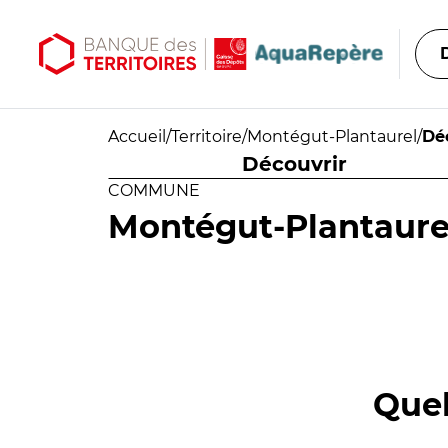
Aller au contenu principal
Aller au menu principal
Accueil
/
Territoire
/
Montégut-Plantaurel
/
Dé
Découvrir
COMMUNE
Montégut-Plantaure
Quel