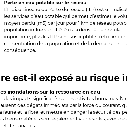
Perte en eau potable sur le réseau
L’Indice Linéaire de Perte du réseau (ILP) est un indica
les services d’eau potable qui permet d’estimer le vo
moyen perdu (m3) par jour pour 1 km de réseau potabl
population influe sur l’ILP. Plus la densité de populatio
importante, plus les ILP sont susceptible d’être import
concentration de la population et de la demande en ea
conséquence.
ire est-il exposé au risque 
s inondations sur la ressource en eau
 des impacts significatifs sur les activités humaines, l'
 causent des dégâts immédiats par la force du courant, q
 faune et la flore, et mettre en danger la sécurité des p
 les biens matériels sont également vulnérables, avec des
 et de barrages.