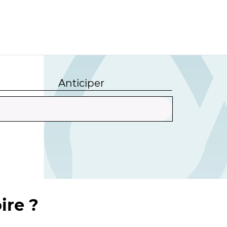
Anticiper
ire ?