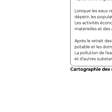
Lorsque les eaux r
dépérir, les popula
Les activités écon
matérielles et des a
Après le retrait d
potable et les do
La pollution de l'
et d'autres substanc
Cartographie des