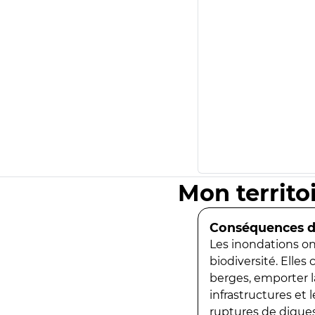
Mon territo
Conséquences de
Les inondations ont
biodiversité. Elles
berges, emporter la
infrastructures et
ruptures de digues