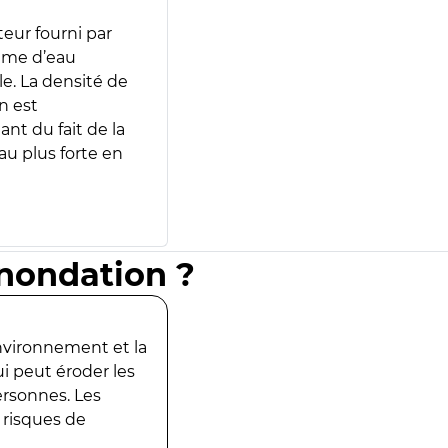
teur fourni par
lume d’eau
e. La densité de
n est
ant du fait de la
u plus forte en
inondation ?
environnement et la
ui peut éroder les
ersonnes. Les
 risques de