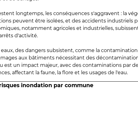
estent longtemps, les conséquences s'aggravent : la vé
tions peuvent être isolées, et des accidents industriels 
omiques, notamment agricoles et industrielles, subissen
rrêts d'activité.
es eaux, des dangers subsistent, comme la contamination
mmages aux bâtiments nécessitant des décontaminations
eau est un impact majeur, avec des contaminations par d
es, affectant la faune, la flore et les usages de l'eau.
 risques inondation par commune