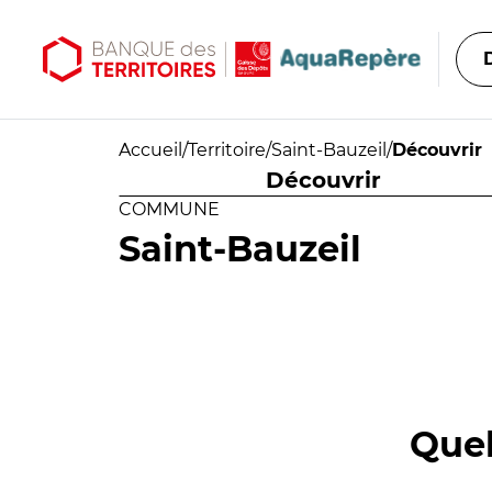
Aller au contenu principal
Aller au menu principal
Accueil
/
Territoire
/
Saint-Bauzeil
/
Découvrir
Découvrir
COMMUNE
Saint-Bauzeil
Quel