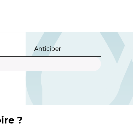
Anticiper
ire ?