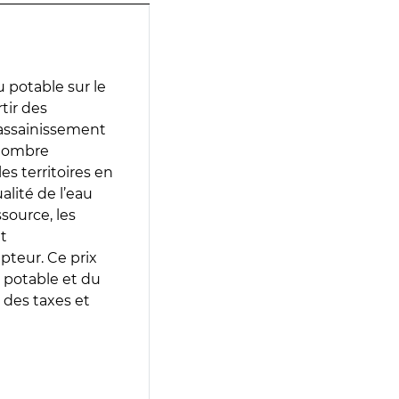
 potable sur le
rtir des
d’assainissement
 nombre
es territoires en
lité de l’eau
source, les
t
epteur. Ce prix
 potable et du
 des taxes et