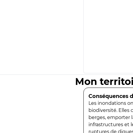
Mon territo
Conséquences de
Les inondations ont
biodiversité. Elles
berges, emporter la
infrastructures et
ruptures de digues