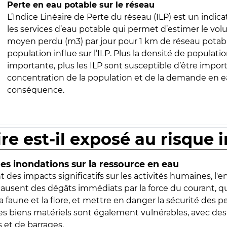
Perte en eau potable sur le réseau
L’Indice Linéaire de Perte du réseau (ILP) est un indica
les services d’eau potable qui permet d’estimer le vo
moyen perdu (m3) par jour pour 1 km de réseau potabl
population influe sur l’ILP. Plus la densité de populatio
importante, plus les ILP sont susceptible d’être import
concentration de la population et de la demande en ea
conséquence.
ire est-il exposé au risque 
s inondations sur la ressource en eau
 des impacts significatifs sur les activités humaines, l'
 causent des dégâts immédiats par la force du courant, q
 faune et la flore, et mettre en danger la sécurité des p
 les biens matériels sont également vulnérables, avec des
 et de barrages.