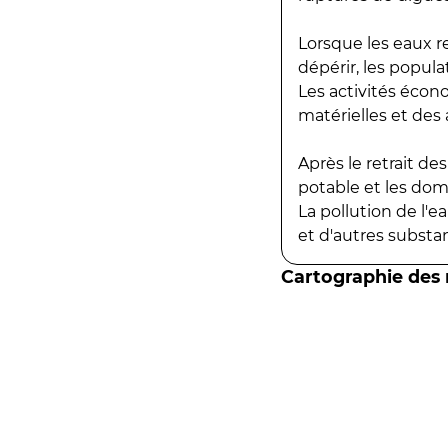
Lorsque les eaux r
dépérir, les popula
Les activités écon
matérielles et des a
Après le retrait d
potable et les do
La pollution de l'
et d'autres substanc
Cartographie des