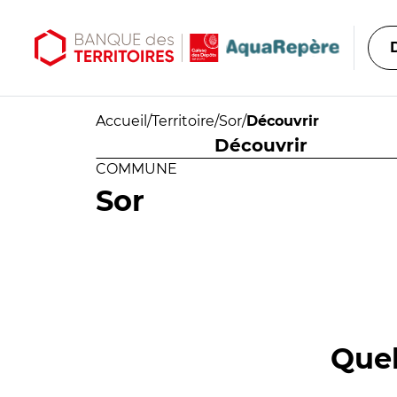
Aller au contenu principal
Aller au menu principal
Accueil
/
Territoire
/
Sor
/
Découvrir
Découvrir
COMMUNE
Sor
Quel