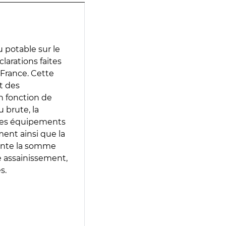
 potable sur le
clarations faites
 France. Cette
t des
en fonction de
 brute, la
 les équipements
ment ainsi que la
sente la somme
e assainissement,
s.