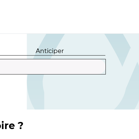
Anticiper
ire ?