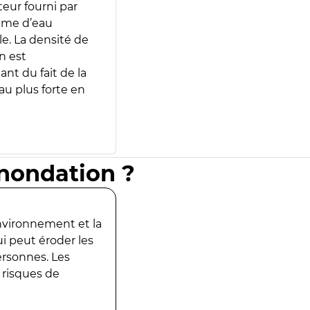
teur fourni par
lume d’eau
e. La densité de
n est
ant du fait de la
u plus forte en
inondation ?
environnement et la
ui peut éroder les
ersonnes. Les
 risques de