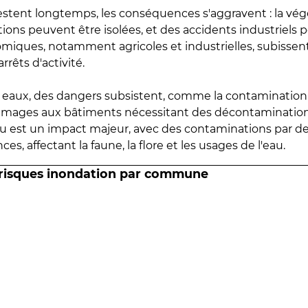
estent longtemps, les conséquences s'aggravent : la vé
tions peuvent être isolées, et des accidents industriels 
omiques, notamment agricoles et industrielles, subissen
rrêts d'activité.
es eaux, des dangers subsistent, comme la contamination
mmages aux bâtiments nécessitant des décontaminations
eau est un impact majeur, avec des contaminations par d
es, affectant la faune, la flore et les usages de l'eau.
 risques inondation par commune