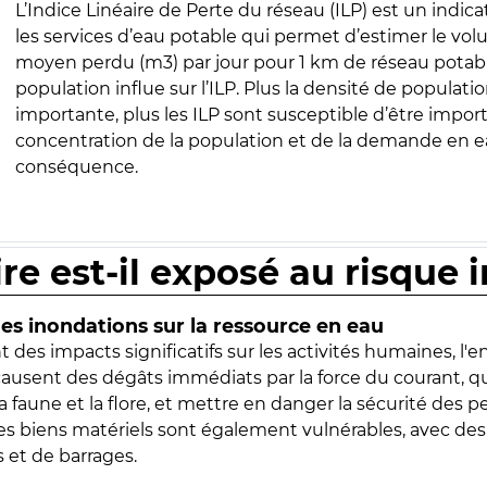
L’Indice Linéaire de Perte du réseau (ILP) est un indica
les services d’eau potable qui permet d’estimer le vo
moyen perdu (m3) par jour pour 1 km de réseau potabl
population influe sur l’ILP. Plus la densité de populatio
importante, plus les ILP sont susceptible d’être import
concentration de la population et de la demande en ea
conséquence.
ire est-il exposé au risque 
s inondations sur la ressource en eau
 des impacts significatifs sur les activités humaines, l'
 causent des dégâts immédiats par la force du courant, q
 faune et la flore, et mettre en danger la sécurité des p
 les biens matériels sont également vulnérables, avec des
 et de barrages.