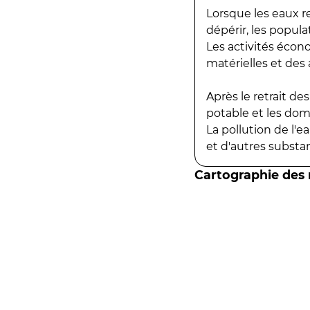
Lorsque les eaux r
dépérir, les popula
Les activités écon
matérielles et des a
Après le retrait d
potable et les do
La pollution de l'
et d'autres substanc
Cartographie des