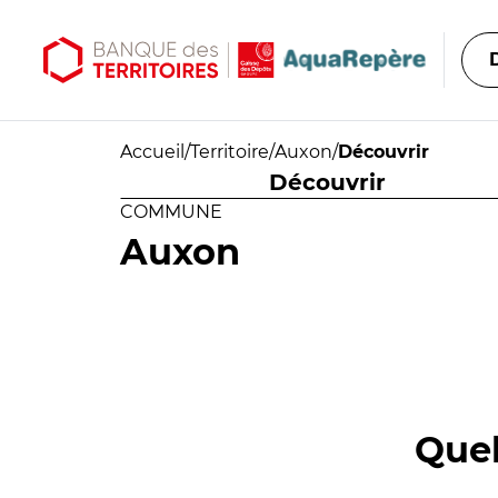
Aller au contenu principal
Aller au menu principal
Accueil
/
Territoire
/
Auxon
/
Découvrir
Découvrir
COMMUNE
Auxon
Quel