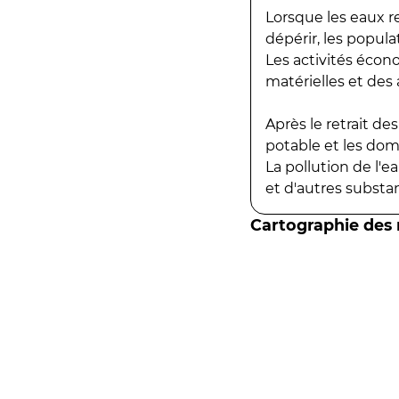
Lorsque les eaux r
dépérir, les popula
Les activités écon
matérielles et des a
Après le retrait d
potable et les do
La pollution de l'
et d'autres substanc
Cartographie des