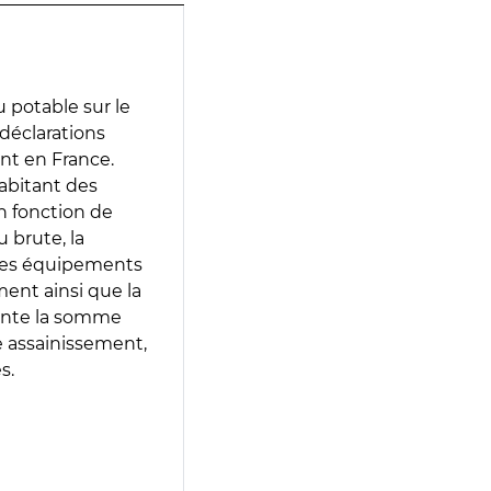
 potable sur le
 déclarations
ent en France.
abitant des
en fonction de
 brute, la
 les équipements
ment ainsi que la
sente la somme
e assainissement,
s.