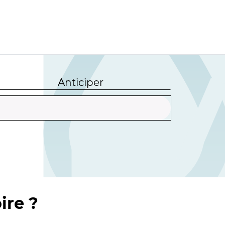
Anticiper
ire ?