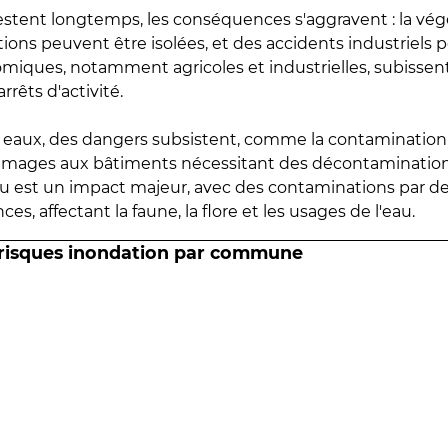
estent longtemps, les conséquences s'aggravent : la vé
tions peuvent être isolées, et des accidents industriels 
omiques, notamment agricoles et industrielles, subissen
rrêts d'activité.
es eaux, des dangers subsistent, comme la contamination
mmages aux bâtiments nécessitant des décontaminations
eau est un impact majeur, avec des contaminations par d
es, affectant la faune, la flore et les usages de l'eau.
 risques inondation par commune