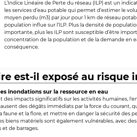
L’Indice Linéaire de Perte du réseau (ILP) est un indica
les services d’eau potable qui permet d’estimer le vo
moyen perdu (m3) par jour pour 1 km de réseau potabl
population influe sur l’ILP. Plus la densité de populatio
importante, plus les ILP sont susceptible d’être import
concentration de la population et de la demande en ea
conséquence.
ire est-il exposé au risque 
s inondations sur la ressource en eau
 des impacts significatifs sur les activités humaines, l'
 causent des dégâts immédiats par la force du courant, q
 faune et la flore, et mettre en danger la sécurité des p
 les biens matériels sont également vulnérables, avec des
 et de barrages.