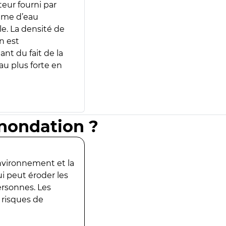
teur fourni par
lume d’eau
e. La densité de
n est
ant du fait de la
u plus forte en
inondation ?
environnement et la
ui peut éroder les
ersonnes. Les
 risques de