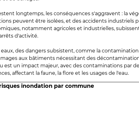
estent longtemps, les conséquences s'aggravent : la vé
tions peuvent être isolées, et des accidents industriels 
omiques, notamment agricoles et industrielles, subissen
rrêts d'activité.
es eaux, des dangers subsistent, comme la contamination
mmages aux bâtiments nécessitant des décontaminations
eau est un impact majeur, avec des contaminations par d
es, affectant la faune, la flore et les usages de l'eau.
 risques inondation par commune