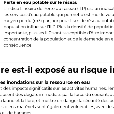
Perte en eau potable sur le réseau
L’Indice Linéaire de Perte du réseau (ILP) est un indica
les services d’eau potable qui permet d’estimer le vo
moyen perdu (m3) par jour pour 1 km de réseau potabl
population influe sur l’ILP. Plus la densité de populatio
importante, plus les ILP sont susceptible d’être import
concentration de la population et de la demande en ea
conséquence.
ire est-il exposé au risque 
s inondations sur la ressource en eau
 des impacts significatifs sur les activités humaines, l'
 causent des dégâts immédiats par la force du courant, q
 faune et la flore, et mettre en danger la sécurité des p
 les biens matériels sont également vulnérables, avec des
 et de barrages.