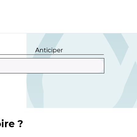
Anticiper
ire ?