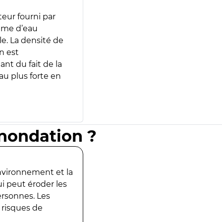
teur fourni par
lume d’eau
e. La densité de
n est
ant du fait de la
u plus forte en
inondation ?
environnement et la
ui peut éroder les
ersonnes. Les
 risques de