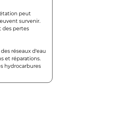
gétation peut
peuvent survenir.
t des pertes
 des réseaux d'eau
 et réparations.
es hydrocarbures