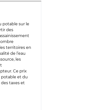
 potable sur le
rtir des
d’assainissement
 nombre
es territoires en
lité de l’eau
source, les
t
epteur. Ce prix
 potable et du
 des taxes et