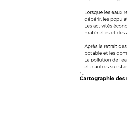
Lorsque les eaux r
dépérir, les popula
Les activités écon
matérielles et des a
Après le retrait d
potable et les do
La pollution de l'
et d'autres substanc
Cartographie des