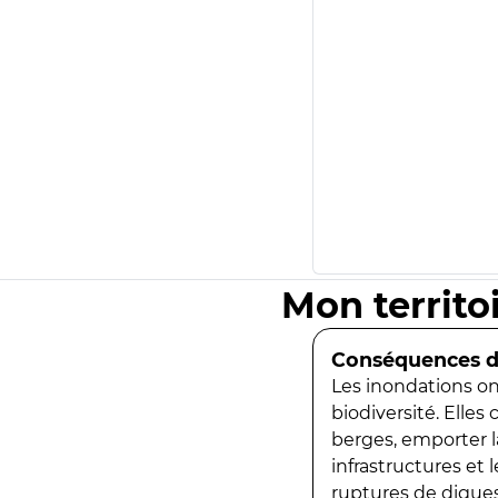
Mon territo
Conséquences de
Les inondations ont
biodiversité. Elles
berges, emporter la
infrastructures et
ruptures de digues