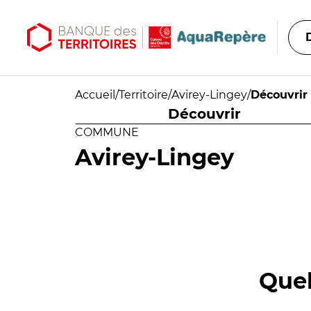
Aller au contenu principal
Aller au menu principal
Accueil
/
Territoire
/
Avirey-Lingey
/
Découvrir
Découvrir
COMMUNE
Avirey-Lingey
Quel