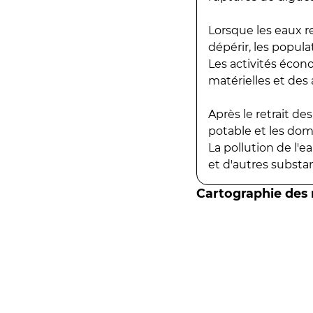
Lorsque les eaux r
dépérir, les popula
Les activités écon
matérielles et des a
Après le retrait d
potable et les do
La pollution de l'
et d'autres substanc
Cartographie des