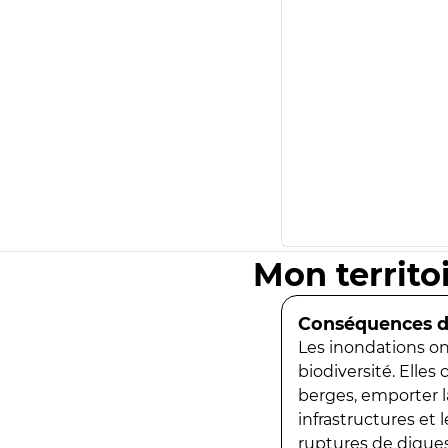
Mon territo
Conséquences de
Les inondations ont
biodiversité. Elles
berges, emporter la
infrastructures et
ruptures de digues