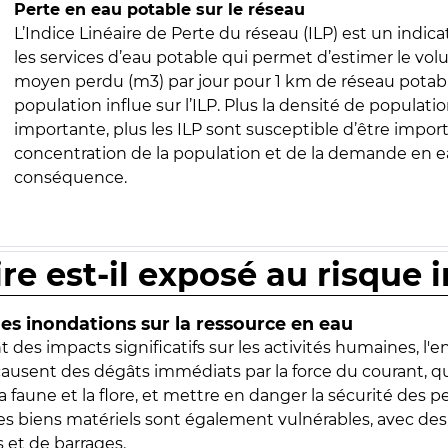
Perte en eau potable sur le réseau
L’Indice Linéaire de Perte du réseau (ILP) est un indica
les services d’eau potable qui permet d’estimer le vo
moyen perdu (m3) par jour pour 1 km de réseau potabl
population influe sur l’ILP. Plus la densité de populatio
importante, plus les ILP sont susceptible d’être import
concentration de la population et de la demande en ea
conséquence.
ire est-il exposé au risque 
s inondations sur la ressource en eau
 des impacts significatifs sur les activités humaines, l'
 causent des dégâts immédiats par la force du courant, q
 faune et la flore, et mettre en danger la sécurité des p
 les biens matériels sont également vulnérables, avec des
 et de barrages.