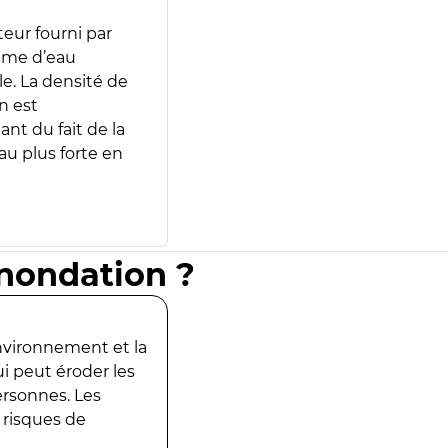
teur fourni par
lume d’eau
e. La densité de
n est
ant du fait de la
u plus forte en
inondation ?
environnement et la
ui peut éroder les
ersonnes. Les
 risques de