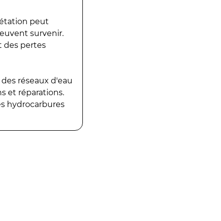
gétation peut
peuvent survenir.
t des pertes
 des réseaux d'eau
 et réparations.
es hydrocarbures