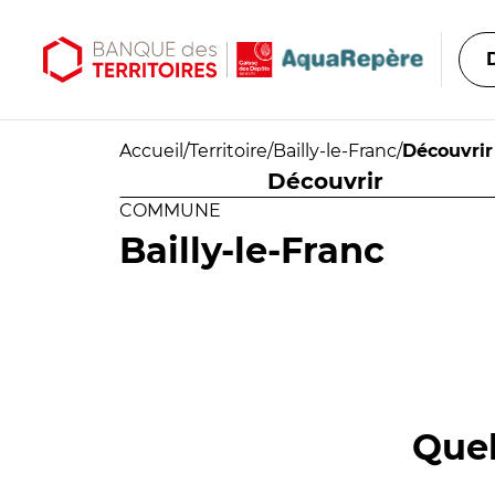
Aller au contenu principal
Aller au menu principal
Accueil
/
Territoire
/
Bailly-le-Franc
/
Découvrir
Découvrir
COMMUNE
Bailly-le-Franc
Quel