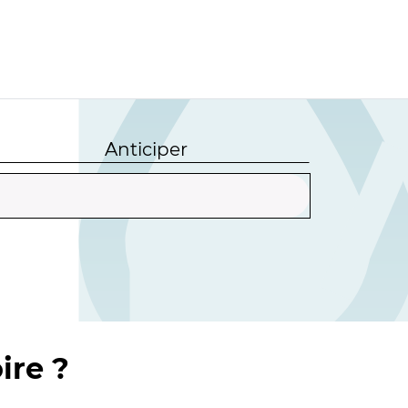
Anticiper
ire ?