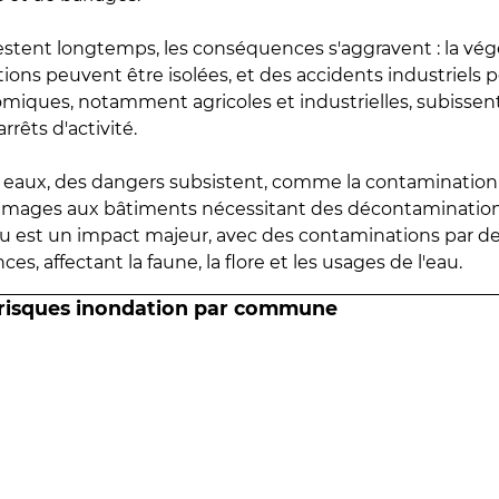
estent longtemps, les conséquences s'aggravent : la vé
tions peuvent être isolées, et des accidents industriels 
omiques, notamment agricoles et industrielles, subissen
rrêts d'activité.
es eaux, des dangers subsistent, comme la contamination
mmages aux bâtiments nécessitant des décontaminations
eau est un impact majeur, avec des contaminations par d
es, affectant la faune, la flore et les usages de l'eau.
 risques inondation par commune