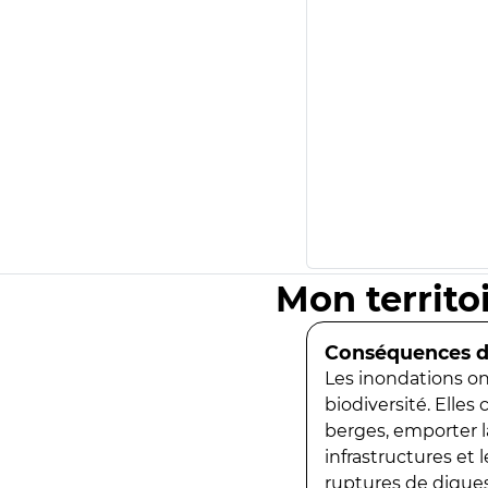
Mon territo
Conséquences de
Les inondations ont
biodiversité. Elles
berges, emporter la
infrastructures et
ruptures de digues