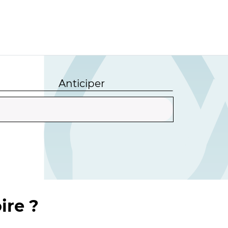
Anticiper
ire ?