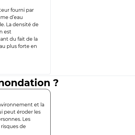
teur fourni par
lume d’eau
e. La densité de
n est
ant du fait de la
u plus forte en
inondation ?
environnement et la
ui peut éroder les
ersonnes. Les
 risques de