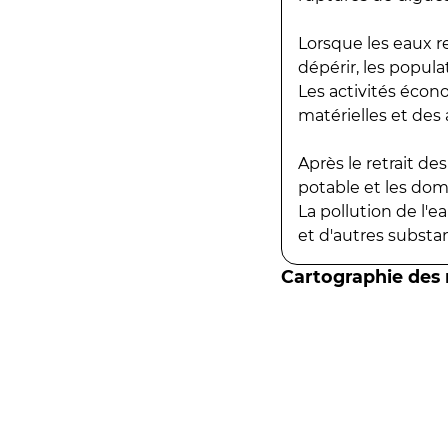
Lorsque les eaux r
dépérir, les popula
Les activités écon
matérielles et des a
Après le retrait d
potable et les do
La pollution de l'
et d'autres substanc
Cartographie des