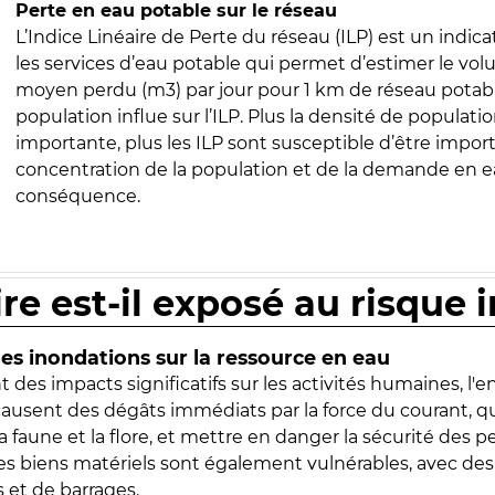
Perte en eau potable sur le réseau
L’Indice Linéaire de Perte du réseau (ILP) est un indica
les services d’eau potable qui permet d’estimer le vo
moyen perdu (m3) par jour pour 1 km de réseau potabl
population influe sur l’ILP. Plus la densité de populatio
importante, plus les ILP sont susceptible d’être import
concentration de la population et de la demande en ea
conséquence.
ire est-il exposé au risque 
s inondations sur la ressource en eau
 des impacts significatifs sur les activités humaines, l'
 causent des dégâts immédiats par la force du courant, q
 faune et la flore, et mettre en danger la sécurité des p
 les biens matériels sont également vulnérables, avec des
 et de barrages.