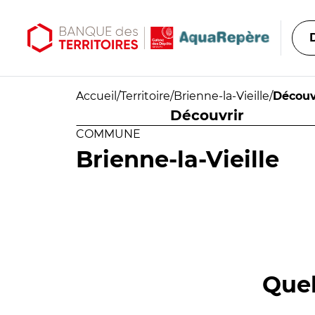
Aller au contenu principal
Aller au menu principal
Accueil
/
Territoire
/
Brienne-la-Vieille
/
Découv
Découvrir
COMMUNE
Brienne-la-Vieille
Quel