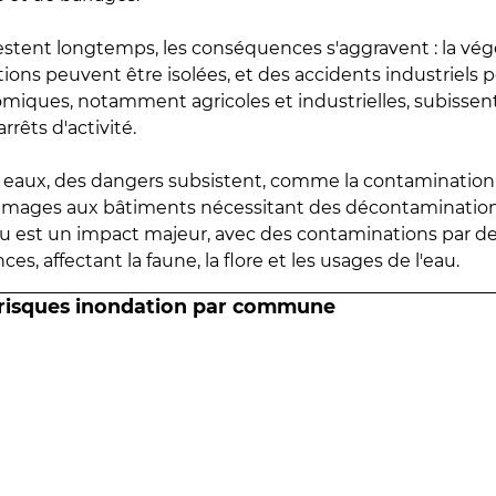
estent longtemps, les conséquences s'aggravent : la vé
tions peuvent être isolées, et des accidents industriels 
omiques, notamment agricoles et industrielles, subissen
rrêts d'activité.
es eaux, des dangers subsistent, comme la contamination
mmages aux bâtiments nécessitant des décontaminations
eau est un impact majeur, avec des contaminations par d
es, affectant la faune, la flore et les usages de l'eau.
 risques inondation par commune