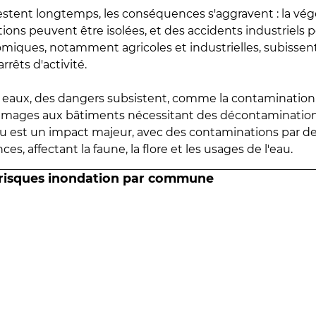
estent longtemps, les conséquences s'aggravent : la vé
tions peuvent être isolées, et des accidents industriels 
omiques, notamment agricoles et industrielles, subissen
rrêts d'activité.
es eaux, des dangers subsistent, comme la contamination
mmages aux bâtiments nécessitant des décontaminations
eau est un impact majeur, avec des contaminations par d
es, affectant la faune, la flore et les usages de l'eau.
 risques inondation par commune