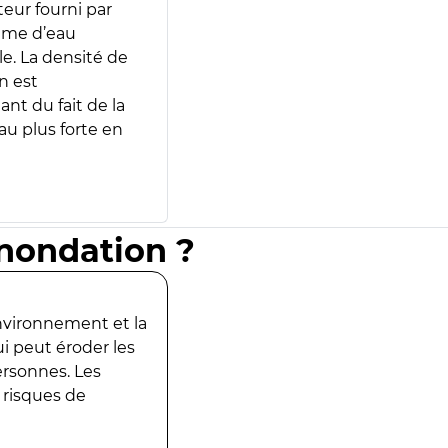
teur fourni par
lume d’eau
e. La densité de
n est
ant du fait de la
u plus forte en
inondation ?
environnement et la
ui peut éroder les
ersonnes. Les
 risques de