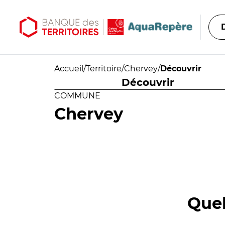
Aller au contenu principal
Aller au menu principal
Accueil
/
Territoire
/
Chervey
/
Découvrir
Découvrir
COMMUNE
Chervey
Quel