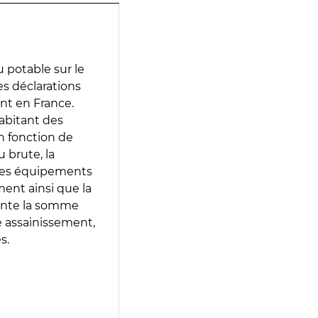
 potable sur le
des déclarations
ent en France.
abitant des
en fonction de
 brute, la
 les équipements
ment ainsi que la
sente la somme
e assainissement,
s.