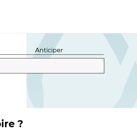
Anticiper
ire ?