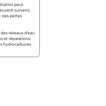
gétation peut
peuvent survenir.
t des pertes
 des réseaux d'eau
 et réparations.
es hydrocarbures