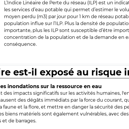
L’Indice Linéaire de Perte du réseau (ILP) est un indica
les services d’eau potable qui permet d’estimer le vo
moyen perdu (m3) par jour pour 1 km de réseau potabl
population influe sur l’ILP. Plus la densité de populatio
importante, plus les ILP sont susceptible d’être import
concentration de la population et de la demande en ea
conséquence.
ire est-il exposé au risque 
s inondations sur la ressource en eau
 des impacts significatifs sur les activités humaines, l'
 causent des dégâts immédiats par la force du courant, q
 faune et la flore, et mettre en danger la sécurité des p
 les biens matériels sont également vulnérables, avec des
 et de barrages.