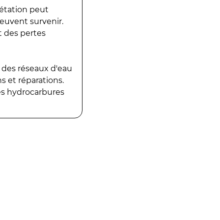
gétation peut
peuvent survenir.
t des pertes
 des réseaux d'eau
 et réparations.
es hydrocarbures