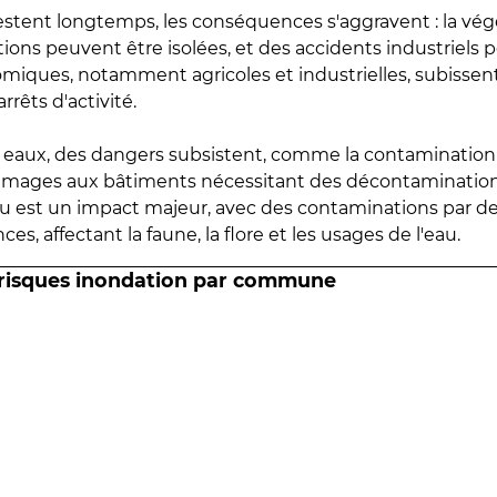
estent longtemps, les conséquences s'aggravent : la vé
tions peuvent être isolées, et des accidents industriels 
omiques, notamment agricoles et industrielles, subissen
rrêts d'activité.
es eaux, des dangers subsistent, comme la contamination
mmages aux bâtiments nécessitant des décontaminations
eau est un impact majeur, avec des contaminations par d
es, affectant la faune, la flore et les usages de l'eau.
 risques inondation par commune