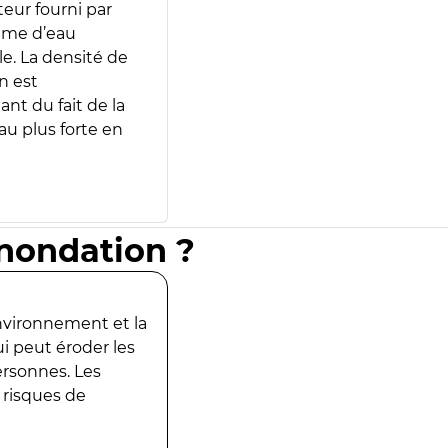
teur fourni par
lume d’eau
e. La densité de
n est
ant du fait de la
u plus forte en
inondation ?
environnement et la
ui peut éroder les
ersonnes. Les
 risques de