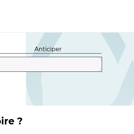
Anticiper
ire ?