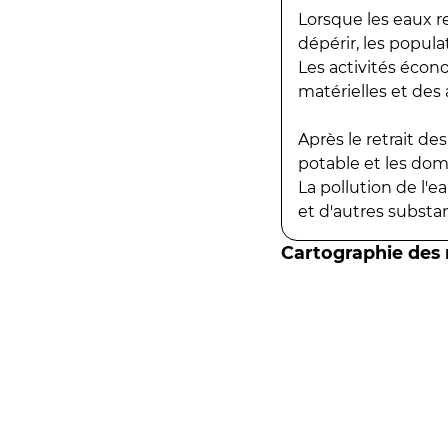
Lorsque les eaux r
dépérir, les popula
Les activités écon
matérielles et des a
Après le retrait d
potable et les do
La pollution de l'
et d'autres substanc
Cartographie des