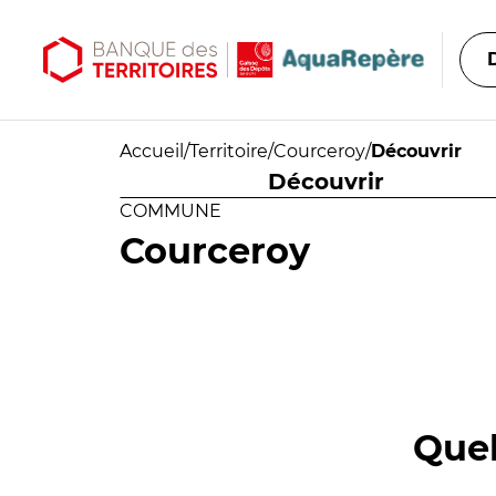
Aller au contenu principal
Aller au menu principal
Accueil
/
Territoire
/
Courceroy
/
Découvrir
Découvrir
COMMUNE
Courceroy
Quel