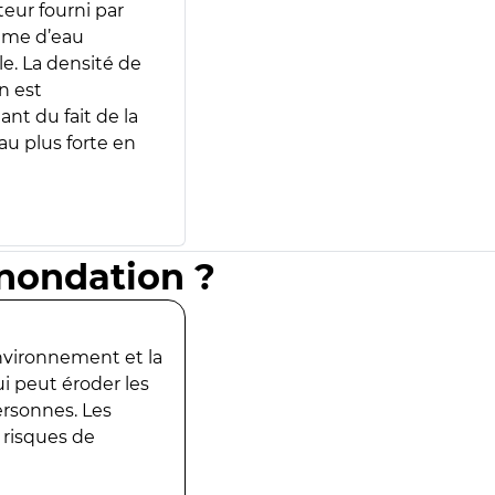
teur fourni par
lume d’eau
e. La densité de
n est
ant du fait de la
u plus forte en
inondation ?
environnement et la
ui peut éroder les
ersonnes. Les
 risques de