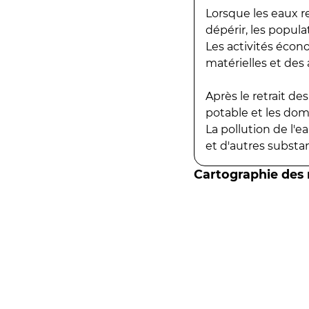
Lorsque les eaux r
dépérir, les popula
Les activités écon
matérielles et des a
Après le retrait d
potable et les do
La pollution de l'
et d'autres substanc
Cartographie des