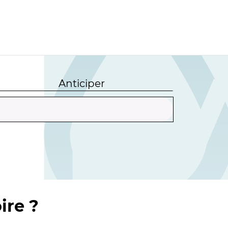
Anticiper
ire ?