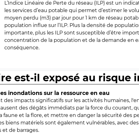
L’Indice Linéaire de Perte du réseau (ILP) est un indica
les services d’eau potable qui permet d’estimer le vo
moyen perdu (m3) par jour pour 1 km de réseau potabl
population influe sur l’ILP. Plus la densité de populatio
importante, plus les ILP sont susceptible d’être import
concentration de la population et de la demande en ea
conséquence.
ire est-il exposé au risque 
s inondations sur la ressource en eau
 des impacts significatifs sur les activités humaines, l'
 causent des dégâts immédiats par la force du courant, q
 faune et la flore, et mettre en danger la sécurité des p
 les biens matériels sont également vulnérables, avec des
 et de barrages.