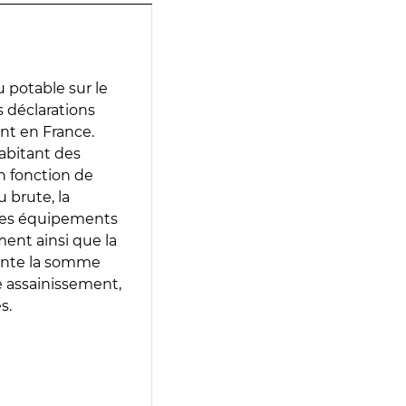
 potable sur le
s déclarations
ent en France.
abitant des
en fonction de
 brute, la
 les équipements
ment ainsi que la
sente la somme
e assainissement,
s.