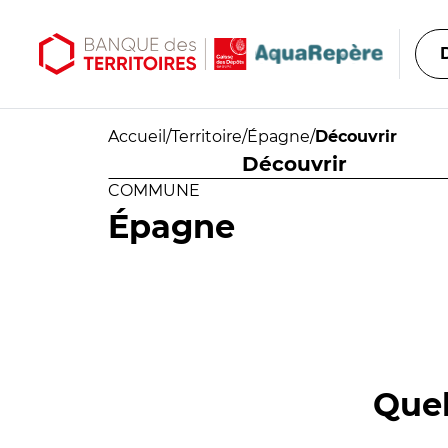
Aller au contenu principal
Aller au menu principal
Accueil
/
Territoire
/
Épagne
/
Découvrir
Découvrir
COMMUNE
Épagne
Quel