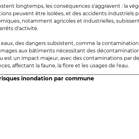
estent longtemps, les conséquences s'aggravent : la vé
tions peuvent être isolées, et des accidents industriels 
omiques, notamment agricoles et industrielles, subissen
rrêts d'activité.
es eaux, des dangers subsistent, comme la contamination
mmages aux bâtiments nécessitant des décontaminations
eau est un impact majeur, avec des contaminations par d
es, affectant la faune, la flore et les usages de l'eau.
 risques inondation par commune