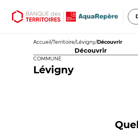
Aller au contenu principal
Aller au menu principal
Accueil
/
Territoire
/
Lévigny
/
Découvrir
Découvrir
COMMUNE
Lévigny
Quel