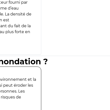
teur fourni par
lume d’eau
e. La densité de
n est
ant du fait de la
u plus forte en
inondation ?
environnement et la
ui peut éroder les
ersonnes. Les
 risques de