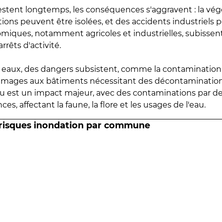
estent longtemps, les conséquences s'aggravent : la vé
tions peuvent être isolées, et des accidents industriels 
omiques, notamment agricoles et industrielles, subissen
rrêts d'activité.
es eaux, des dangers subsistent, comme la contamination
mmages aux bâtiments nécessitant des décontaminations
eau est un impact majeur, avec des contaminations par d
es, affectant la faune, la flore et les usages de l'eau.
 risques inondation par commune