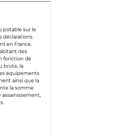
 potable sur le
es déclarations
ent en France.
abitant des
en fonction de
 brute, la
 les équipements
ment ainsi que la
sente la somme
e assainissement,
s.