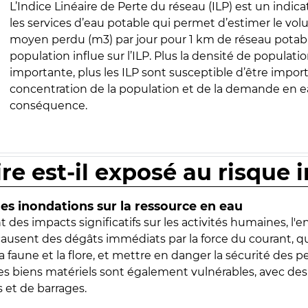
L’Indice Linéaire de Perte du réseau (ILP) est un indica
les services d’eau potable qui permet d’estimer le vo
moyen perdu (m3) par jour pour 1 km de réseau potabl
population influe sur l’ILP. Plus la densité de populatio
importante, plus les ILP sont susceptible d’être import
concentration de la population et de la demande en ea
conséquence.
ire est-il exposé au risque 
s inondations sur la ressource en eau
 des impacts significatifs sur les activités humaines, l'
 causent des dégâts immédiats par la force du courant, q
 faune et la flore, et mettre en danger la sécurité des p
 les biens matériels sont également vulnérables, avec des
 et de barrages.