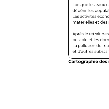
Lorsque les eaux r
dépérir, les popula
Les activités écon
matérielles et des a
Après le retrait d
potable et les do
La pollution de l'
et d'autres substanc
Cartographie des