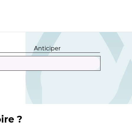
Anticiper
ire ?