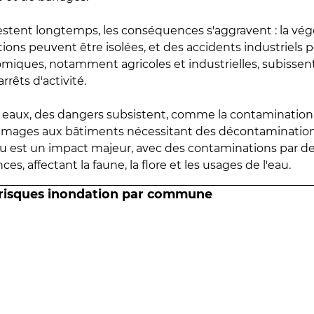
estent longtemps, les conséquences s'aggravent : la vé
tions peuvent être isolées, et des accidents industriels 
omiques, notamment agricoles et industrielles, subissen
rrêts d'activité.
es eaux, des dangers subsistent, comme la contamination
mmages aux bâtiments nécessitant des décontaminations
eau est un impact majeur, avec des contaminations par d
es, affectant la faune, la flore et les usages de l'eau.
 risques inondation par commune