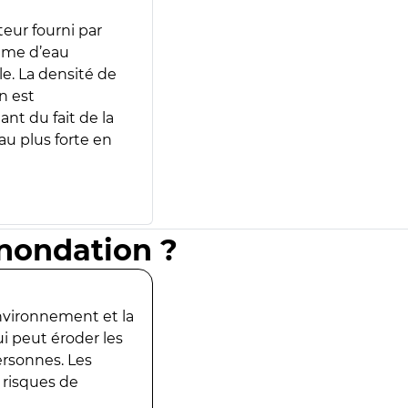
teur fourni par
lume d’eau
e. La densité de
n est
ant du fait de la
u plus forte en
inondation ?
environnement et la
ui peut éroder les
ersonnes. Les
 risques de