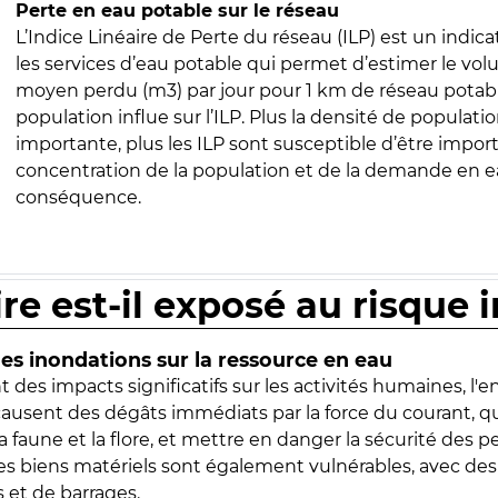
Perte en eau potable sur le réseau
L’Indice Linéaire de Perte du réseau (ILP) est un indica
les services d’eau potable qui permet d’estimer le vo
moyen perdu (m3) par jour pour 1 km de réseau potabl
population influe sur l’ILP. Plus la densité de populatio
importante, plus les ILP sont susceptible d’être import
concentration de la population et de la demande en ea
conséquence.
ire est-il exposé au risque 
s inondations sur la ressource en eau
 des impacts significatifs sur les activités humaines, l'
 causent des dégâts immédiats par la force du courant, q
 faune et la flore, et mettre en danger la sécurité des p
 les biens matériels sont également vulnérables, avec des
 et de barrages.