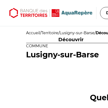
Aller au contenu principal
Aller au menu principal
Accueil
/
Territoire
/
Lusigny-sur-Barse
/
Décou
Découvrir
COMMUNE
Lusigny-sur-Barse
Quel