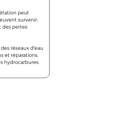
gétation peut
peuvent survenir.
t des pertes
 des réseaux d'eau
 et réparations.
es hydrocarbures