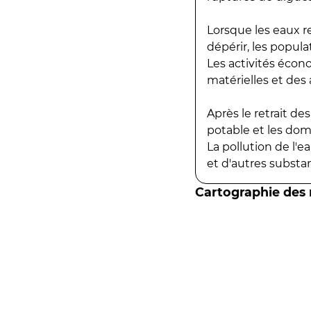
Lorsque les eaux r
dépérir, les popula
Les activités écon
matérielles et des a
Après le retrait d
potable et les do
La pollution de l'
et d'autres substanc
Cartographie des