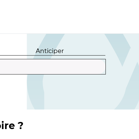
Anticiper
ire ?