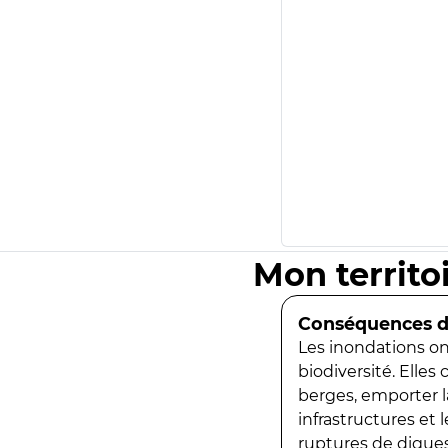
Mon territo
Conséquences de
Les inondations ont
biodiversité. Elles
berges, emporter la
infrastructures et
ruptures de digues