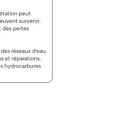
gétation peut
peuvent survenir.
t des pertes
 des réseaux d'eau
 et réparations.
es hydrocarbures