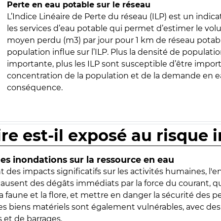
Perte en eau potable sur le réseau
L’Indice Linéaire de Perte du réseau (ILP) est un indica
les services d’eau potable qui permet d’estimer le vo
moyen perdu (m3) par jour pour 1 km de réseau potabl
population influe sur l’ILP. Plus la densité de populatio
importante, plus les ILP sont susceptible d’être import
concentration de la population et de la demande en ea
conséquence.
ire est-il exposé au risque 
s inondations sur la ressource en eau
 des impacts significatifs sur les activités humaines, l'
 causent des dégâts immédiats par la force du courant, q
 faune et la flore, et mettre en danger la sécurité des p
 les biens matériels sont également vulnérables, avec des
 et de barrages.