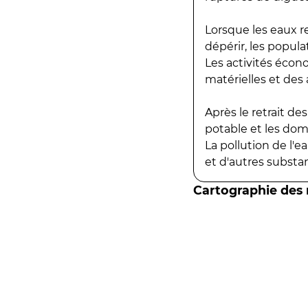
Lorsque les eaux r
dépérir, les popula
Les activités écon
matérielles et des a
Après le retrait d
potable et les do
La pollution de l'
et d'autres substanc
Cartographie des