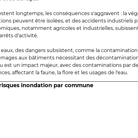
estent longtemps, les conséquences s'aggravent : la vé
tions peuvent être isolées, et des accidents industriels 
omiques, notamment agricoles et industrielles, subissen
rrêts d'activité.
es eaux, des dangers subsistent, comme la contamination
mmages aux bâtiments nécessitant des décontaminations
eau est un impact majeur, avec des contaminations par d
es, affectant la faune, la flore et les usages de l'eau.
 risques inondation par commune