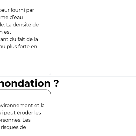
teur fourni par
lume d’eau
e. La densité de
n est
ant du fait de la
u plus forte en
inondation ?
environnement et la
ui peut éroder les
ersonnes. Les
 risques de