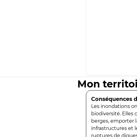
Mon territo
Conséquences de
Les inondations ont
biodiversité. Elles
berges, emporter la
infrastructures et
ruptures de digues