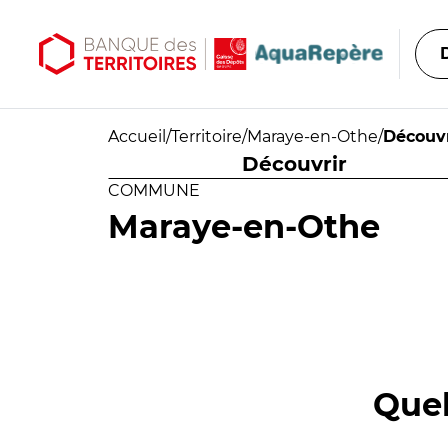
Aller au contenu principal
Aller au menu principal
Accueil
/
Territoire
/
Maraye-en-Othe
/
Découvr
Découvrir
COMMUNE
Maraye-en-Othe
Quel