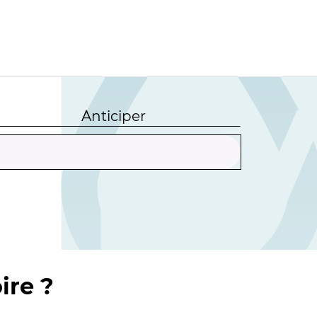
Anticiper
ire ?