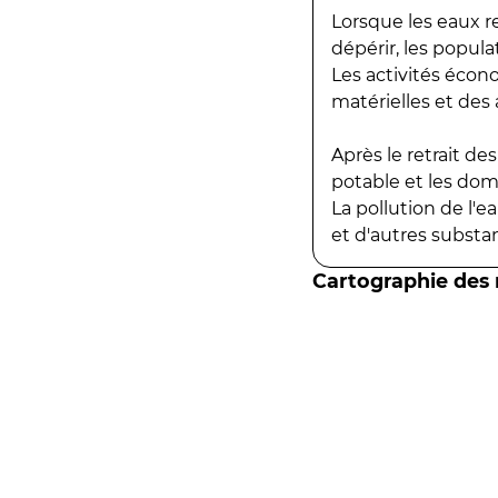
Lorsque les eaux r
dépérir, les popula
Les activités écon
matérielles et des a
Après le retrait d
potable et les do
La pollution de l'
et d'autres substanc
Cartographie des