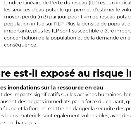
L’Indice Linéaire de Perte du réseau (ILP) est un indica
les services d’eau potable qui permet d’estimer le vo
moyen perdu (m3) par jour pour 1 km de réseau potabl
population influe sur l’ILP. Plus la densité de populatio
importante, plus les ILP sont susceptible d’être import
concentration de la population et de la demande en ea
conséquence.
ire est-il exposé au risque 
s inondations sur la ressource en eau
 des impacts significatifs sur les activités humaines, l'
 causent des dégâts immédiats par la force du courant, q
 faune et la flore, et mettre en danger la sécurité des p
 les biens matériels sont également vulnérables, avec des
 et de barrages.