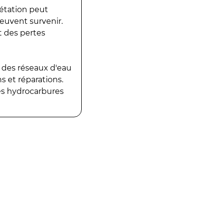
gétation peut
peuvent survenir.
t des pertes
 des réseaux d'eau
 et réparations.
es hydrocarbures