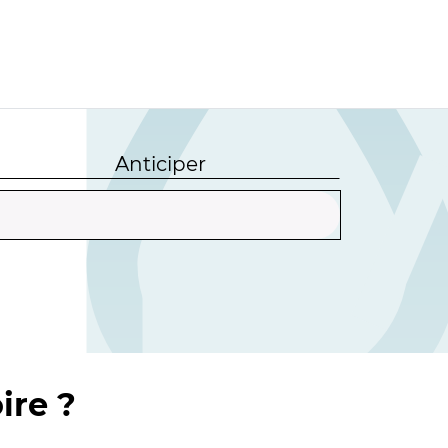
Anticiper
ire ?