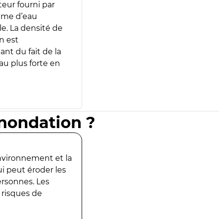
teur fourni par
lume d’eau
e. La densité de
n est
ant du fait de la
u plus forte en
inondation ?
environnement et la
ui peut éroder les
ersonnes. Les
 risques de