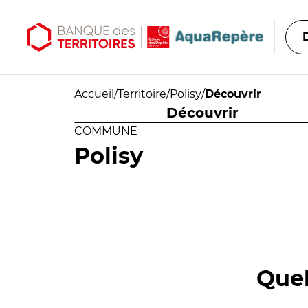
Aller au contenu principal
Aller au menu principal
Accueil
/
Territoire
/
Polisy
/
Découvrir
Découvrir
COMMUNE
Polisy
Quel