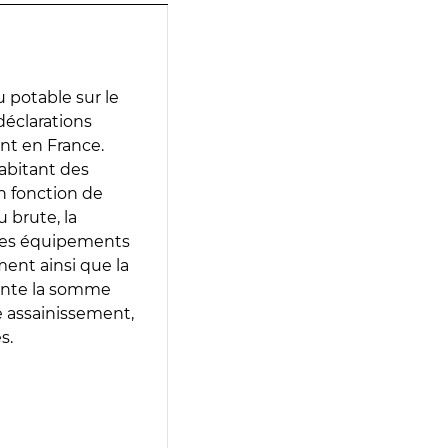
 potable sur le
 déclarations
ent en France.
abitant des
en fonction de
 brute, la
 les équipements
ment ainsi que la
sente la somme
e assainissement,
s.