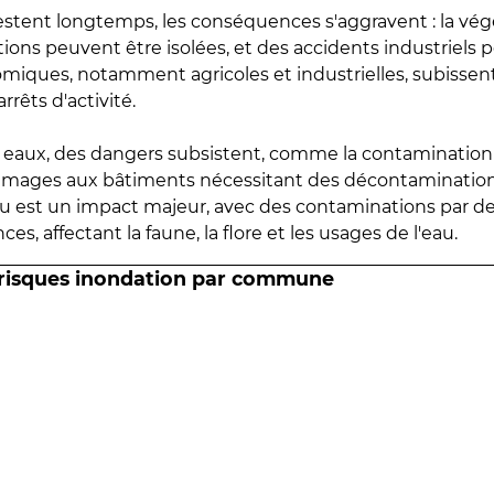
estent longtemps, les conséquences s'aggravent : la vé
tions peuvent être isolées, et des accidents industriels 
omiques, notamment agricoles et industrielles, subissen
rrêts d'activité.
es eaux, des dangers subsistent, comme la contamination
mmages aux bâtiments nécessitant des décontaminations
eau est un impact majeur, avec des contaminations par d
es, affectant la faune, la flore et les usages de l'eau.
 risques inondation par commune