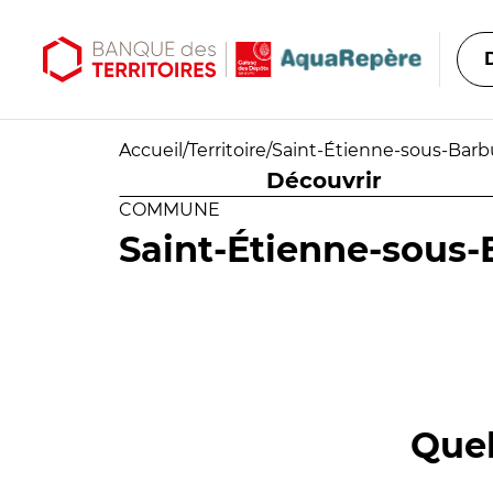
Aller au contenu principal
Aller au menu principal
Accueil
/
Territoire
/
Saint-Étienne-sous-Barb
Découvrir
COMMUNE
Saint-Étienne-sous-
Quel