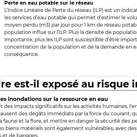
Perte en eau potable sur le réseau
L’Indice Linéaire de Perte du réseau (ILP) est un indica
les services d’eau potable qui permet d’estimer le vo
moyen perdu (m3) par jour pour 1 km de réseau potabl
population influe sur l’ILP. Plus la densité de populatio
importante, plus les ILP sont susceptible d’être import
concentration de la population et de la demande en ea
conséquence.
ire est-il exposé au risque 
s inondations sur la ressource en eau
 des impacts significatifs sur les activités humaines, l'
 causent des dégâts immédiats par la force du courant, q
 faune et la flore, et mettre en danger la sécurité des p
 les biens matériels sont également vulnérables, avec des
 et de barrages.