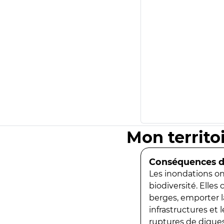
Mon territo
Conséquences de
Les inondations ont
biodiversité. Elles
berges, emporter la
infrastructures et
ruptures de digues