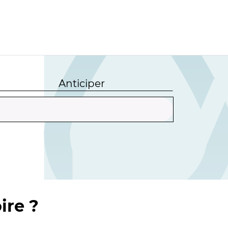
Anticiper
ire ?