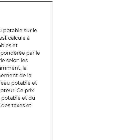
 potable sur le
est calculé à
ables et
 pondérée par le
e selon les
tamment, la
gnement de la
’eau potable et
epteur. Ce prix
 potable et du
 des taxes et