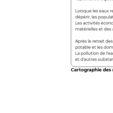
Lorsque les eaux r
dépérir, les popula
Les activités écon
matérielles et des a
Après le retrait d
potable et les do
La pollution de l'
et d'autres substanc
Cartographie des