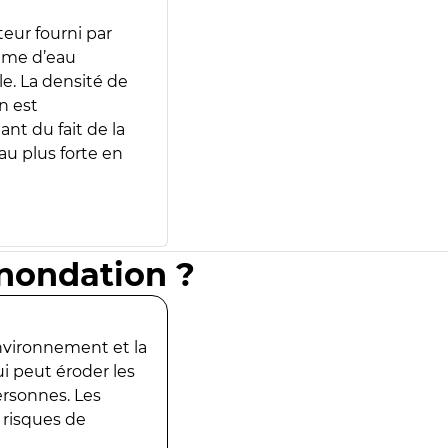
teur fourni par
lume d’eau
e. La densité de
n est
ant du fait de la
u plus forte en
inondation ?
environnement et la
ui peut éroder les
ersonnes. Les
 risques de