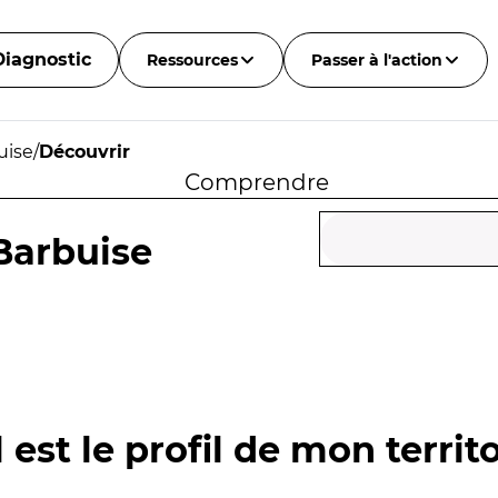
Diagnostic
Ressources
Passer à l'action
uise
/
Découvrir
Comprendre
Barbuise
 est le profil de mon territo