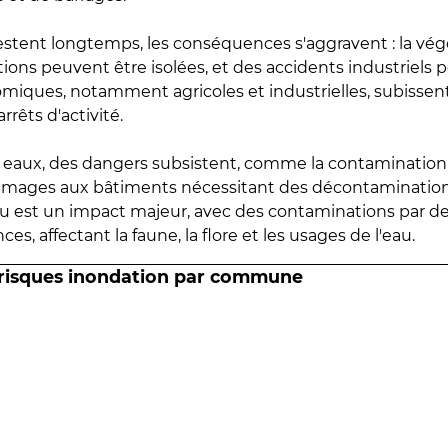
estent longtemps, les conséquences s'aggravent : la vé
tions peuvent être isolées, et des accidents industriels 
omiques, notamment agricoles et industrielles, subissen
rrêts d'activité.
es eaux, des dangers subsistent, comme la contamination
mmages aux bâtiments nécessitant des décontaminations
eau est un impact majeur, avec des contaminations par d
es, affectant la faune, la flore et les usages de l'eau.
 risques inondation par commune