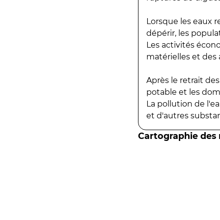
Lorsque les eaux r
dépérir, les popula
Les activités écon
matérielles et des a
Après le retrait d
potable et les do
La pollution de l'
et d'autres substanc
Cartographie des