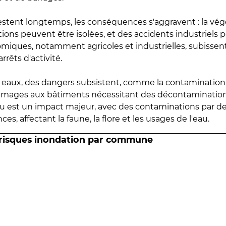
estent longtemps, les conséquences s'aggravent : la vé
tions peuvent être isolées, et des accidents industriels 
omiques, notamment agricoles et industrielles, subissen
rrêts d'activité.
es eaux, des dangers subsistent, comme la contamination
mmages aux bâtiments nécessitant des décontaminations
eau est un impact majeur, avec des contaminations par d
es, affectant la faune, la flore et les usages de l'eau.
 risques inondation par commune