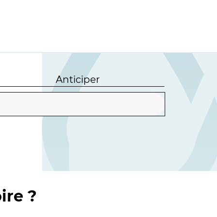
Anticiper
ire ?