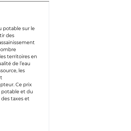
 potable sur le
tir des
d’assainissement
 nombre
es territoires en
lité de l’eau
source, les
t
epteur. Ce prix
 potable et du
 des taxes et