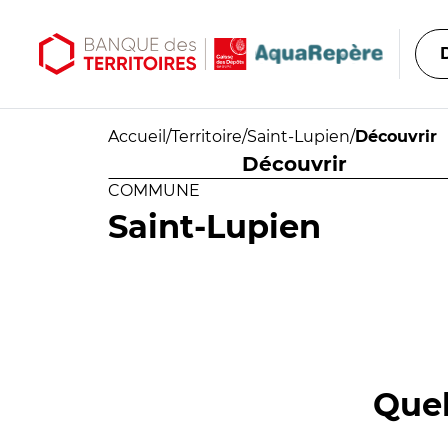
Aller au contenu principal
Aller au menu principal
Accueil
/
Territoire
/
Saint-Lupien
/
Découvrir
Découvrir
COMMUNE
Saint-Lupien
Quel