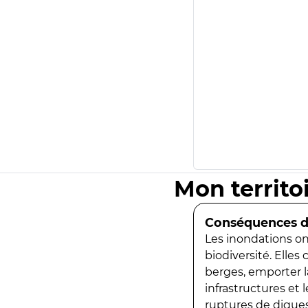
Mon territo
Conséquences de
Les inondations ont
biodiversité. Elles
berges, emporter la
infrastructures et
ruptures de digues