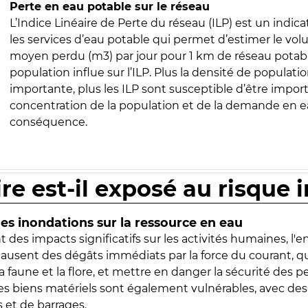
Perte en eau potable sur le réseau
L’Indice Linéaire de Perte du réseau (ILP) est un indica
les services d’eau potable qui permet d’estimer le vo
moyen perdu (m3) par jour pour 1 km de réseau potabl
population influe sur l’ILP. Plus la densité de populatio
importante, plus les ILP sont susceptible d’être import
concentration de la population et de la demande en ea
conséquence.
ire est-il exposé au risque 
s inondations sur la ressource en eau
 des impacts significatifs sur les activités humaines, l'
 causent des dégâts immédiats par la force du courant, q
 faune et la flore, et mettre en danger la sécurité des p
 les biens matériels sont également vulnérables, avec des
 et de barrages.