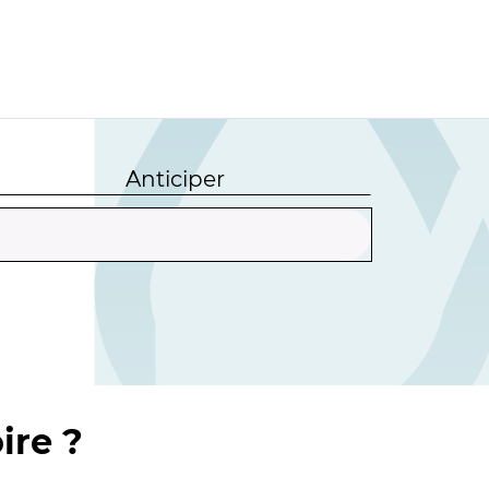
Anticiper
ire ?