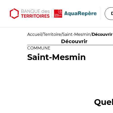
Aller au contenu principal
Aller au menu principal
Accueil
/
Territoire
/
Saint-Mesmin
/
Découvrir
Découvrir
COMMUNE
Saint-Mesmin
Quel