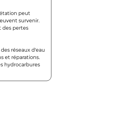
gétation peut
peuvent survenir.
t des pertes
 des réseaux d'eau
 et réparations.
es hydrocarbures