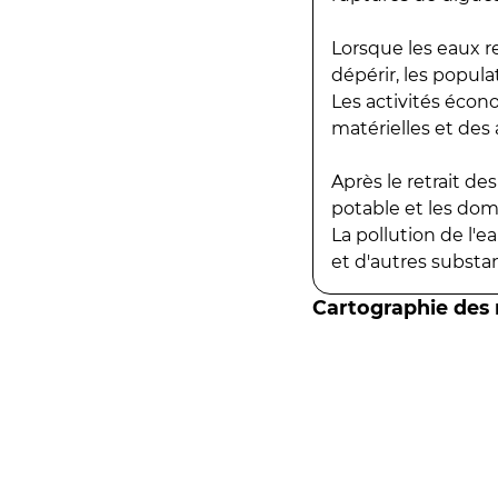
Lorsque les eaux r
dépérir, les popula
Les activités écon
matérielles et des a
Après le retrait d
potable et les do
La pollution de l'
et d'autres substanc
Cartographie des