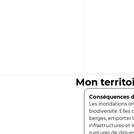
Mon territo
Conséquences de
Les inondations ont
biodiversité. Elles
berges, emporter la
infrastructures et
ruptures de digues