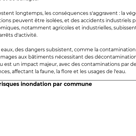
estent longtemps, les conséquences s'aggravent : la vé
tions peuvent être isolées, et des accidents industriels 
omiques, notamment agricoles et industrielles, subissen
rrêts d'activité.
es eaux, des dangers subsistent, comme la contamination
mmages aux bâtiments nécessitant des décontaminations
eau est un impact majeur, avec des contaminations par d
es, affectant la faune, la flore et les usages de l'eau.
 risques inondation par commune