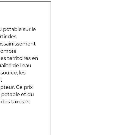
 potable sur le
rtir des
d’assainissement
 nombre
es territoires en
lité de l’eau
source, les
t
epteur. Ce prix
 potable et du
 des taxes et