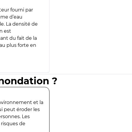
teur fourni par
lume d’eau
e. La densité de
n est
ant du fait de la
u plus forte en
inondation ?
environnement et la
ui peut éroder les
ersonnes. Les
 risques de