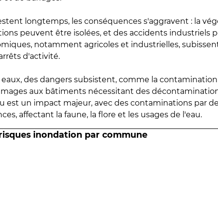
estent longtemps, les conséquences s'aggravent : la vé
tions peuvent être isolées, et des accidents industriels 
omiques, notamment agricoles et industrielles, subissen
rrêts d'activité.
es eaux, des dangers subsistent, comme la contamination
mmages aux bâtiments nécessitant des décontaminations
eau est un impact majeur, avec des contaminations par d
es, affectant la faune, la flore et les usages de l'eau.
 risques inondation par commune