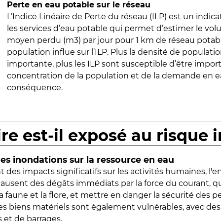
Perte en eau potable sur le réseau
L’Indice Linéaire de Perte du réseau (ILP) est un indica
les services d’eau potable qui permet d’estimer le vo
moyen perdu (m3) par jour pour 1 km de réseau potabl
population influe sur l’ILP. Plus la densité de populatio
importante, plus les ILP sont susceptible d’être import
concentration de la population et de la demande en ea
conséquence.
ire est-il exposé au risque 
s inondations sur la ressource en eau
 des impacts significatifs sur les activités humaines, l'
 causent des dégâts immédiats par la force du courant, q
 faune et la flore, et mettre en danger la sécurité des p
 les biens matériels sont également vulnérables, avec des
 et de barrages.