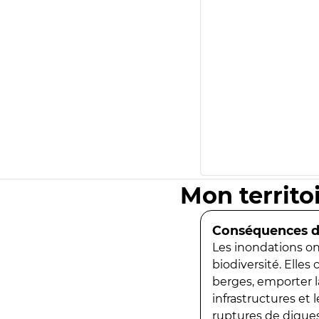
Mon territo
Conséquences de
Les inondations ont
biodiversité. Elles
berges, emporter la
infrastructures et
ruptures de digues