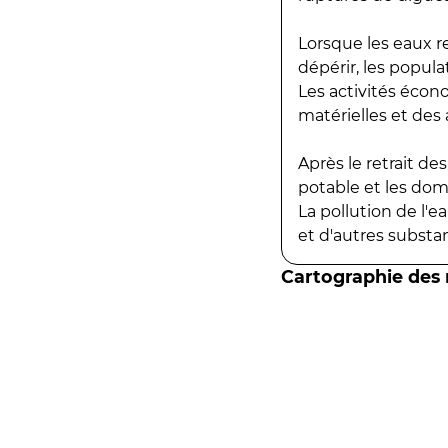
Lorsque les eaux r
dépérir, les popula
Les activités écon
matérielles et des a
Après le retrait d
potable et les do
La pollution de l'
et d'autres substanc
Cartographie des