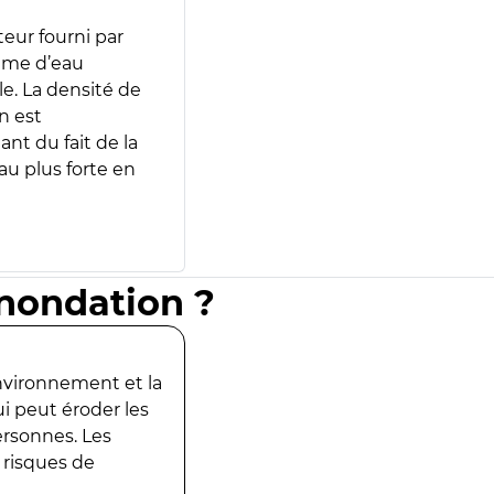
teur fourni par
lume d’eau
e. La densité de
n est
ant du fait de la
u plus forte en
inondation ?
environnement et la
ui peut éroder les
ersonnes. Les
 risques de