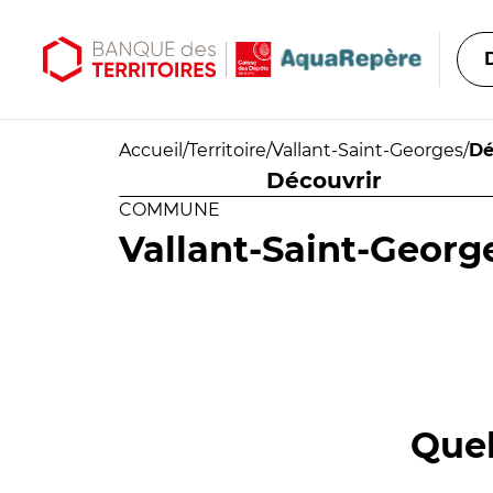
Aller au contenu principal
Aller au menu principal
Accueil
/
Territoire
/
Vallant-Saint-Georges
/
Dé
Découvrir
COMMUNE
Vallant-Saint-Georg
Quel