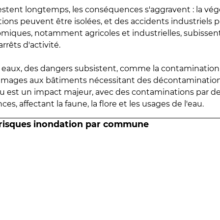
estent longtemps, les conséquences s'aggravent : la vé
tions peuvent être isolées, et des accidents industriels 
omiques, notamment agricoles et industrielles, subissen
rrêts d'activité.
es eaux, des dangers subsistent, comme la contamination
mmages aux bâtiments nécessitant des décontaminations
eau est un impact majeur, avec des contaminations par d
es, affectant la faune, la flore et les usages de l'eau.
 risques inondation par commune