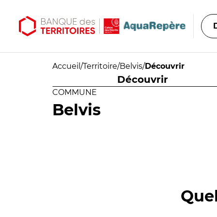
Aller au contenu principal
Aller au menu principal
Accueil
/
Territoire
/
Belvis
/
Découvrir
Découvrir
COMMUNE
Belvis
Quel