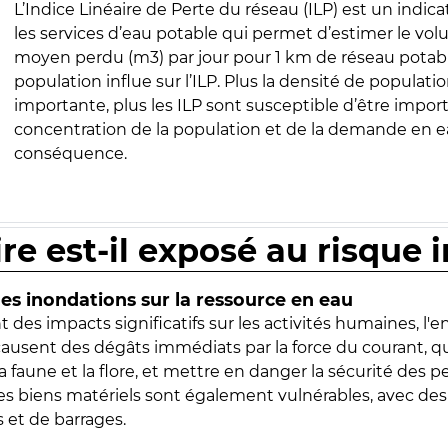
L’Indice Linéaire de Perte du réseau (ILP) est un indica
les services d’eau potable qui permet d’estimer le vo
moyen perdu (m3) par jour pour 1 km de réseau potabl
population influe sur l’ILP. Plus la densité de populatio
importante, plus les ILP sont susceptible d’être import
concentration de la population et de la demande en ea
conséquence.
ire est-il exposé au risque 
s inondations sur la ressource en eau
 des impacts significatifs sur les activités humaines, l'
 causent des dégâts immédiats par la force du courant, q
 faune et la flore, et mettre en danger la sécurité des p
 les biens matériels sont également vulnérables, avec des
 et de barrages.