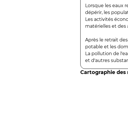
Lorsque les eaux r
dépérir, les popula
Les activités écon
matérielles et des a
Après le retrait d
potable et les do
La pollution de l'
et d'autres substanc
Cartographie des