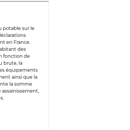
 potable sur le
 déclarations
ent en France.
abitant des
en fonction de
 brute, la
 les équipements
ment ainsi que la
sente la somme
e assainissement,
s.