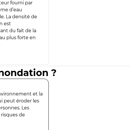
teur fourni par
lume d’eau
e. La densité de
n est
ant du fait de la
u plus forte en
inondation ?
environnement et la
ui peut éroder les
ersonnes. Les
 risques de