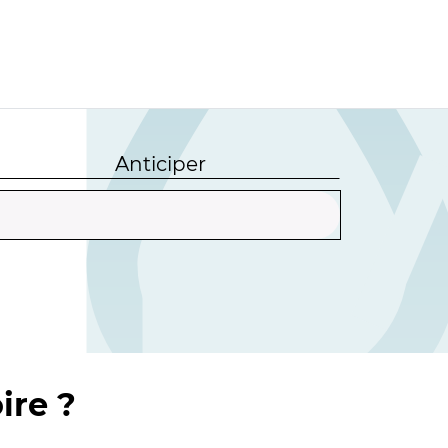
Anticiper
ire ?