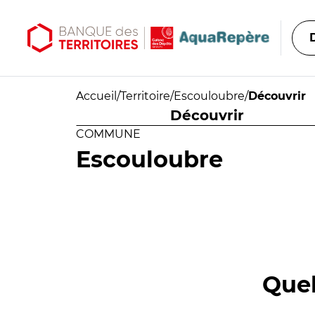
Aller au contenu principal
Aller au menu principal
Accueil
/
Territoire
/
Escouloubre
/
Découvrir
Découvrir
COMMUNE
Escouloubre
Quel