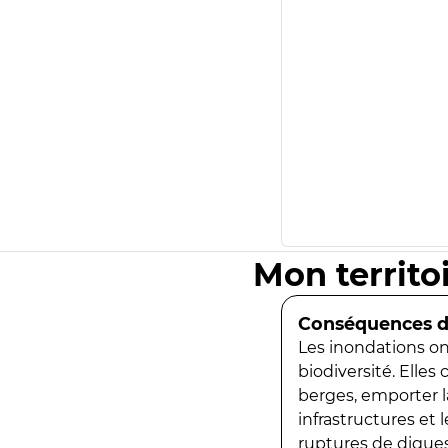
Mon territo
Conséquences de
Les inondations ont
biodiversité. Elles
berges, emporter la
infrastructures et
ruptures de digues