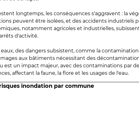
estent longtemps, les conséquences s'aggravent : la vé
tions peuvent être isolées, et des accidents industriels 
omiques, notamment agricoles et industrielles, subissen
rrêts d'activité.
es eaux, des dangers subsistent, comme la contamination
mmages aux bâtiments nécessitant des décontaminations
eau est un impact majeur, avec des contaminations par d
es, affectant la faune, la flore et les usages de l'eau.
 risques inondation par commune