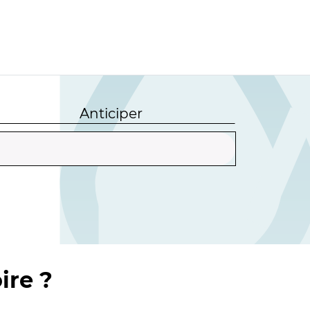
Anticiper
ire ?