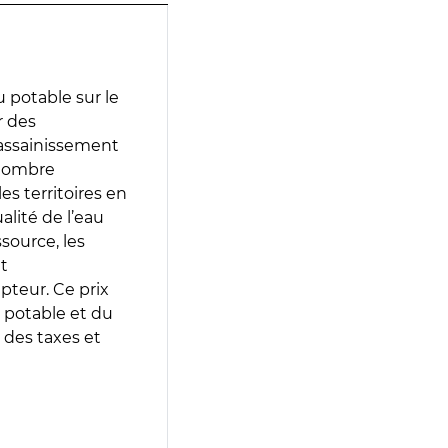
 potable sur le
r des
d’assainissement
 nombre
es territoires en
lité de l’eau
source, les
t
epteur. Ce prix
 potable et du
 des taxes et