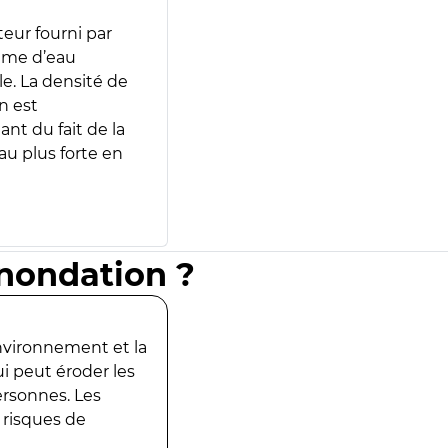
teur fourni par
lume d’eau
e. La densité de
n est
ant du fait de la
u plus forte en
inondation ?
environnement et la
ui peut éroder les
ersonnes. Les
 risques de