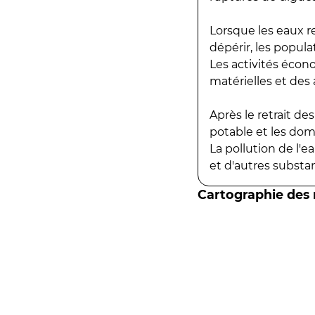
Lorsque les eaux r
dépérir, les popula
Les activités écon
matérielles et des a
Après le retrait d
potable et les do
La pollution de l'
et d'autres substanc
Cartographie des