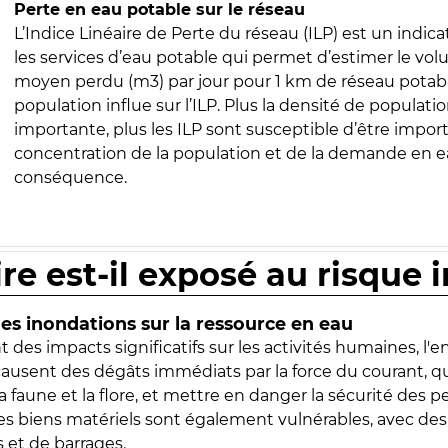
Perte en eau potable sur le réseau
L’Indice Linéaire de Perte du réseau (ILP) est un indica
les services d’eau potable qui permet d’estimer le vo
moyen perdu (m3) par jour pour 1 km de réseau potabl
population influe sur l’ILP. Plus la densité de populatio
importante, plus les ILP sont susceptible d’être import
concentration de la population et de la demande en ea
conséquence.
ire est-il exposé au risque 
s inondations sur la ressource en eau
 des impacts significatifs sur les activités humaines, l'
 causent des dégâts immédiats par la force du courant, q
 faune et la flore, et mettre en danger la sécurité des p
 les biens matériels sont également vulnérables, avec des
 et de barrages.