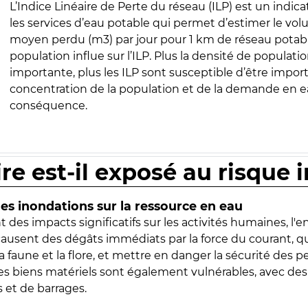
L’Indice Linéaire de Perte du réseau (ILP) est un indica
les services d’eau potable qui permet d’estimer le vo
moyen perdu (m3) par jour pour 1 km de réseau potabl
population influe sur l’ILP. Plus la densité de populatio
importante, plus les ILP sont susceptible d’être import
concentration de la population et de la demande en ea
conséquence.
ire est-il exposé au risque 
s inondations sur la ressource en eau
 des impacts significatifs sur les activités humaines, l'
 causent des dégâts immédiats par la force du courant, q
 faune et la flore, et mettre en danger la sécurité des p
 les biens matériels sont également vulnérables, avec des
 et de barrages.