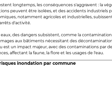
estent longtemps, les conséquences s'aggravent : la vé
tions peuvent être isolées, et des accidents industriels 
omiques, notamment agricoles et industrielles, subissen
rrêts d'activité.
es eaux, des dangers subsistent, comme la contamination
mmages aux bâtiments nécessitant des décontaminations
eau est un impact majeur, avec des contaminations par d
es, affectant la faune, la flore et les usages de l'eau.
 risques inondation par commune