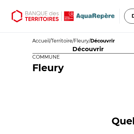
Aller au contenu principal
Aller au menu principal
Accueil
/
Territoire
/
Fleury
/
Découvrir
Découvrir
COMMUNE
Fleury
Quel