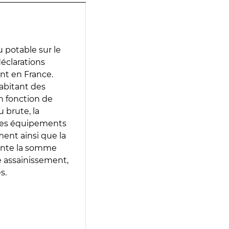
 potable sur le
 déclarations
ent en France.
abitant des
en fonction de
 brute, la
 les équipements
ment ainsi que la
sente la somme
e assainissement,
s.