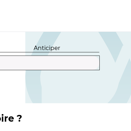
Anticiper
ire ?