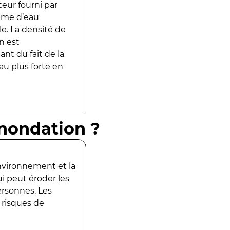
teur fourni par
lume d’eau
e. La densité de
n est
ant du fait de la
u plus forte en
inondation ?
environnement et la
ui peut éroder les
ersonnes. Les
 risques de