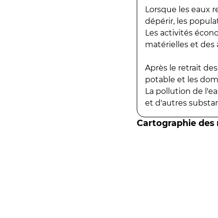
Lorsque les eaux r
dépérir, les popula
Les activités écon
matérielles et des a
Après le retrait d
potable et les do
La pollution de l'
et d'autres substanc
Cartographie des